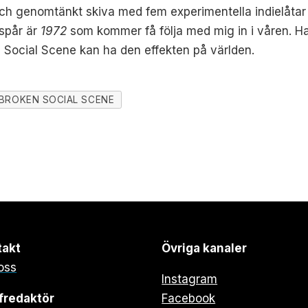
och genomtänkt skiva med fem experimentella indielåt
 spår är
1972
som kommer få följa med mig in i våren. Har
n Social Scene kan ha den effekten på världen.
BROKEN SOCIAL SCENE
takt
Övriga kanaler
oss
Instagram
fredaktör
Facebook