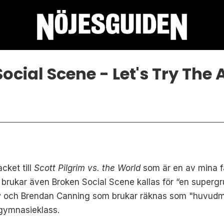
cial Scene - Let's Try The Af
cket till
Scott Pilgrim vs. the World
som är en av mina f
 brukar även Broken Social Scene kallas för “en supergr
w och Brendan Canning som brukar räknas som "huvudme
n gymnasieklass.