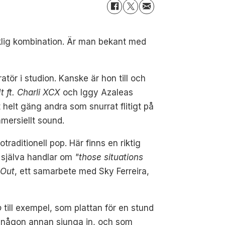
ärklig kombination. Är man bekant med
atör i studion. Kanske är hon till och
It ft. Charli XCX
och Iggy Azaleas
 helt gäng andra som snurrat flitigt på
mersiellt sound.
traditionell pop. Här finns en riktig
 själva handlar om
"those situations
 Out
, ett samarbete med Sky Ferreira,
o
till exempel, som plattan för en stund
it någon annan sjunga in, och som