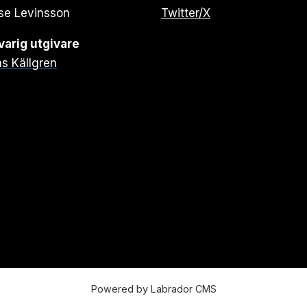
se Levinsson
Twitter/X
arig utgivare
s Källgren
Powered by Labrador CMS