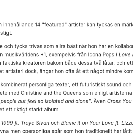
bum innehållande 14 "featured" artister kan tyckas en m
stigt.
are och tycks trivas som allra bäst när hon har en kollabor
n musikvärldens +1, exempelvis från Icona Pops
I Love 
 faktiska kreatören bakom både dessa två låtar, och ett
t artisteri dock, ängar hon ofta åt ett något mindre kom
kombinerat personliga texter, ett futuristiskt sound och o
bete med Christine and the Queens som enligt artisterna
people but feel so isolated and alone”
. Även
Cross You
t ett riktigt starkt album.
,
1999 ft.
Troye Sivan
och
Blame it on Your Love ft.
Lizz
ivna men opersonliga spår som hon traditionellt har låt