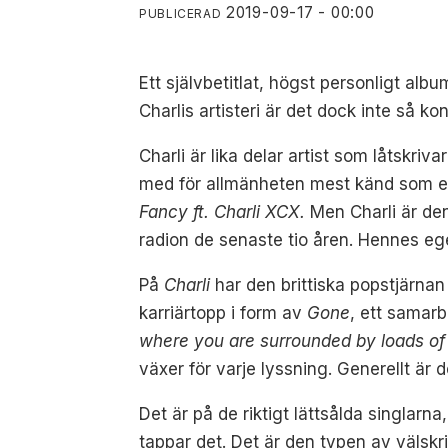
2019-09-17 - 00:00
PUBLICERAD
Ett självbetitlat, högst personligt al
Charlis artisteri är det dock inte så kon
Charli är lika delar artist som låtskriv
med för allmänheten mest känd som e
Fancy ft. Charli XCX.
Men Charli är den
radion de senaste tio åren. Hennes ege
På
Charli
har den brittiska popstjärnan 
karriärtopp i form av
Gone
, ett samar
where you are surrounded by loads of 
växer för varje lyssning. Generellt är de
Det är på de riktigt lättsålda singlarna
tappar det. Det är den typen av välskr