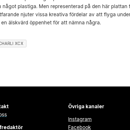
m något plastiga.
Men representerad på den här plattan fi
farande njuter vissa kreativa fördelar av att flyga unde
 en älskvärd öppenhet för att nämna några.
CHARLI XCX
takt
Övriga kanaler
oss
Instagram
fredaktör
Facebook