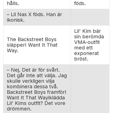
hålls.
föds.
– Lil Nas X föds. Han är
ikonisk.
Lil' Kim bär
sin berömda
The Backstreet Boys
VMA-outfit
släpperI Want It That
med ett
Way.
exponerat
bröst.
– Nej, Det är för svårt.
Det går inte att välja. Jag
skulle verkligen vilja
kombinera dessa två.
Backstreet Boys framförI
Want It That Wayiklädda
Lil' Kims outfit? Det vore
drömmen.