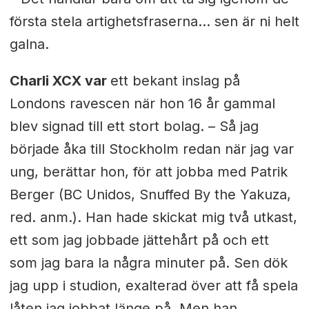
första stela artighetsfraserna… sen är ni helt
galna.
Charli XCX var
ett bekant inslag på
Londons ravescen när hon 16 år gammal
blev signad till ett stort bolag. – Så jag
började åka till Stockholm redan när jag var
ung, berättar hon, för att jobba med Patrik
Berger (BC Unidos, Snuffed By the Yakuza,
red. anm.). Han hade skickat mig två utkast,
ett som jag jobbade jättehårt på och ett
som jag bara la några minuter på. Sen dök
jag upp i studion, exalterad över att få spela
låten jag jobbat länge på. Men han