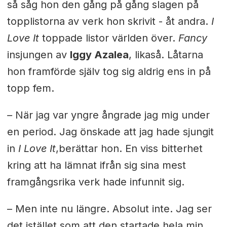
så såg hon den gång på gång slagen på
topplistorna av verk hon skrivit - åt andra.
I
Love It
toppade listor världen över.
Fancy
insjungen av
Iggy Azalea
, likaså. Låtarna
hon framförde själv tog sig aldrig ens in på
topp fem.
–
När jag var yngre ångrade jag mig under
en period. Jag önskade att jag hade sjungit
in
I Love It
,berättar hon. En viss bitterhet
kring att ha lämnat ifrån sig sina mest
framgångsrika verk hade infunnit sig.
– Men inte nu längre. Absolut inte. Jag ser
det istället som att den startade hela min