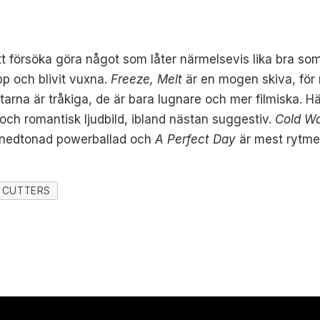
att försöka göra något som låter närmelsevis lika bra so
p och blivit vuxna.
Freeze, Melt
är en mogen skiva, för
åtarna är tråkiga, de är bara lugnare och mer filmiska. Hä
ch romantisk ljudbild, ibland nästan suggestiv.
Cold Wa
 nedtonad powerballad och
A Perfect Day
är mest rytmer
CUTTERS