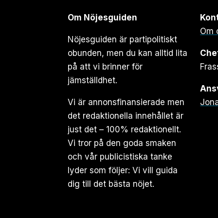
Om Nöjesguiden
Kon
Om 
Nöjesguiden är partipolitiskt
obunden, men du kan alltid lita
Che
på att vi brinner för
Fras
jämställdhet.
Ansv
Vi är annonsfinansierade men
Jona
det redaktionella innehållet är
just det – 100% redaktionellt.
Vi tror på den goda smaken
och vår publicistiska tanke
lyder som följer: Vi vill guida
dig till det bästa nöjet.