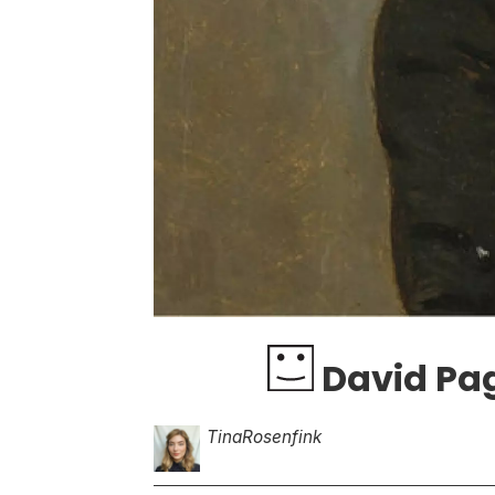
David Pag
Tina
Rosenfink