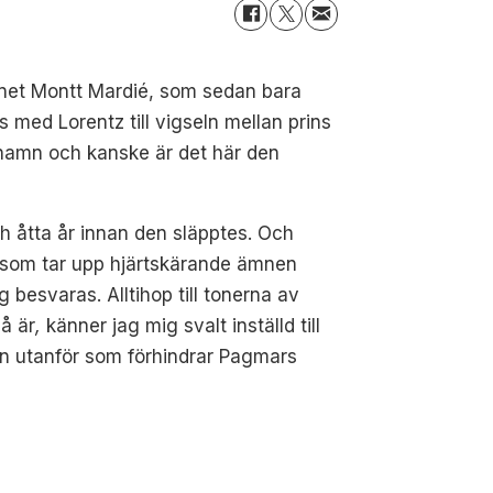
net Montt Mardié, som sedan bara
 med Lorentz till
vigseln mellan prins
a namn
och kanske är det här den
ch åtta år innan den släpptes. Och
iva som tar upp hjärtskärande ämnen
besvaras. Alltihop till tonerna av
å är
,
känner jag mig svalt inställd till
en utanför som förhindrar Pagmars