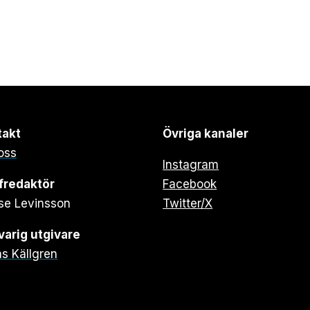
takt
Övriga kanaler
oss
Instagram
fredaktör
Facebook
se Levinsson
Twitter/X
arig utgivare
s Källgren