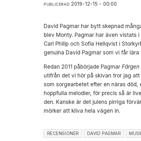
2019-12-15 - 00:00
PUBLICERAD
David Pagmar har bytt skepnad mång
blev Monty.
Pagmar har även vistats i
Carl Philip och Sofia Hellqvist i Stork
genuina David Pagmar som vi får lära
Redan 2011 påbörjade Pagmar
Färgen 
utifrån det vi hör på skivan tror jag a
som sorgearbetet efter en näras död, 
hoppfulla melodier, för precis så är 
den. Kanske är det julens pirriga för
mörker att kliva hela vägen in.
RECENSIONER
DAVID PAGMAR
MUSI