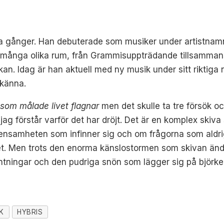
a gånger.
Han debuterade som musiker under artistnam
 många olika rum, från Grammisuppträdande tillsammans
yrkan. Idag är han aktuell med ny musik under sitt riktig
 känna.
som målade livet flagnar
men det skulle ta tre försök o
tt jag förstår varför det har dröjt. Det är en komplex sk
ensamheten som infinner sig och om frågorna som aldrig 
livet. Men trots den enorma känslostormen som skivan änd
väntningar och den pudriga snön som lägger sig på björk
K
HYBRIS