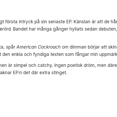
gt första intryck på sin senaste EP. Känslan är att de 
erörd. Bandet har många gånger hyllats sedan debuten, 
sta, spår
American Cockroach
om dimman börjar att skin
 det den enkla och fyndiga texten som fångar min uppmä
enen är simpel och catchy. Ingen poetisk dröm, men där
saknar EP:n det där extra stinget.