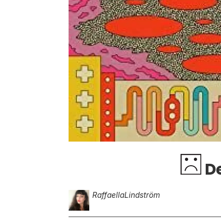
De
Raffaella
Lindström