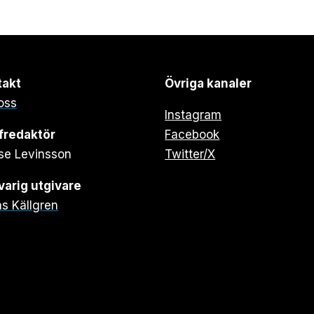
takt
Övriga kanaler
oss
Instagram
fredaktör
Facebook
se Levinsson
Twitter/X
arig utgivare
s Källgren