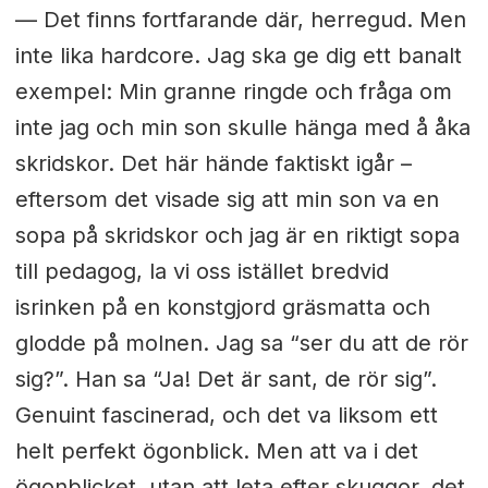
— Det finns fortfarande där, herregud. Men
inte lika hardcore. Jag ska ge dig ett banalt
exempel: Min granne ringde och fråga om
inte jag och min son skulle hänga med å åka
skridskor. Det här hände faktiskt igår –
eftersom det visade sig att min son va en
sopa på skridskor och jag är en riktigt sopa
till pedagog, la vi oss istället bredvid
isrinken på en konstgjord gräsmatta och
glodde på molnen. Jag sa “ser du att de rör
sig?”. Han sa “Ja! Det är sant, de rör sig”.
Genuint fascinerad, och det va liksom ett
helt perfekt ögonblick. Men att va i det
ögonblicket, utan att leta efter skuggor, det