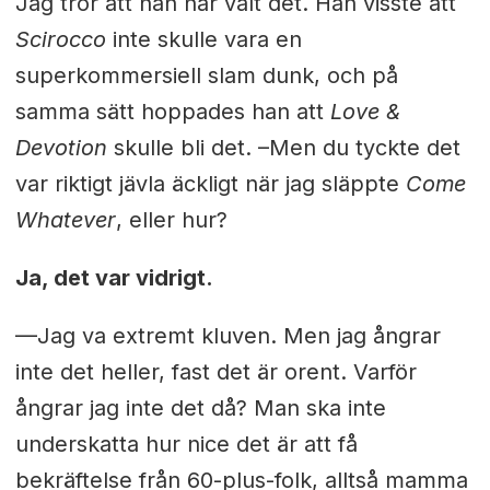
Jag tror att han har valt det. Han visste att
Scirocco
inte skulle vara en
superkommersiell slam dunk, och på
samma sätt hoppades han att
Love &
Devotion
skulle bli det. –Men du tyckte det
var riktigt jävla äckligt när jag släppte
Come
Whatever
, eller hur?
Ja, det var vidrigt.
—Jag va extremt kluven. Men jag ångrar
inte det heller, fast det är orent. Varför
ångrar jag inte det då? Man ska inte
underskatta hur nice det är att få
bekräftelse från 60-plus-folk, alltså mamma