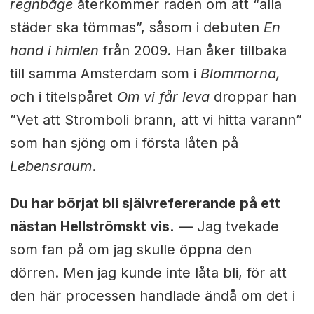
regnbåge
återkommer raden om att “alla
städer ska tömmas”, såsom i debuten
En
hand i himlen
från 2009. Han åker tillbaka
till samma Amsterdam som i
Blommorna,
o
ch i titelspåret
Om vi får leva
droppar han
”Vet att Stromboli brann, att vi hitta varann”
som han sjöng om i första låten på
Lebensraum
.
Du har börjat bli självrefererande på ett
nästan Hellströmskt vis.
— Jag tvekade
som fan på om jag skulle öppna den
dörren. Men jag kunde inte låta bli, för att
den här processen handlade ändå om det i