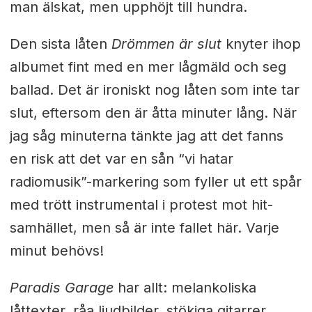
man älskat, men upphöjt till hundra.
Den sista låten
Drömmen
är slut
knyter ihop
albumet fint med en mer lågmäld och seg
ballad. Det är ironiskt nog låten som inte tar
slut, eftersom den är åtta minuter lång. När
jag såg minuterna tänkte jag att det fanns
en risk att det var en sån “vi hatar
radiomusik”-markering som fyller ut ett spår
med trött instrumental i protest mot hit-
samhället, men så är inte fallet här. Varje
minut behövs!
Paradis Garage
har allt: melankoliska
låttexter, råa ljudbilder, stökiga gitarrer,