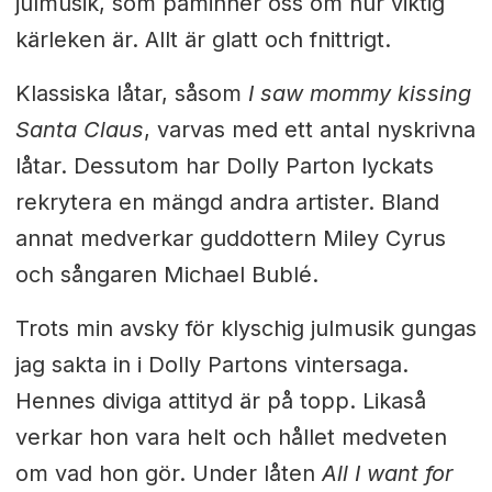
julmusik, som påminner oss om hur viktig
kärleken är. Allt är glatt och fnittrigt.
Klassiska låtar, såsom
I saw mommy kissing
Santa Claus
, varvas med ett antal nyskrivna
låtar. Dessutom har Dolly Parton lyckats
rekrytera en mängd andra artister. Bland
annat medverkar guddottern Miley Cyrus
och sångaren Michael Bub
l
é
.
Trots min avsky för klyschig julmusik gungas
jag sakta in i Dolly Partons vintersaga.
Hennes diviga attityd är på topp. Likaså
verkar hon vara helt och hållet medveten
om vad hon gör. Under låten
All I want for