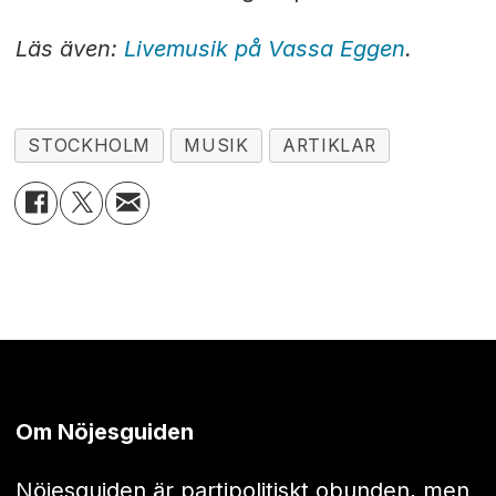
Läs även:
Livemusik på Vassa Eggen
.
STOCKHOLM
MUSIK
ARTIKLAR
Om Nöjesguiden
Nöjesguiden är partipolitiskt obunden, men