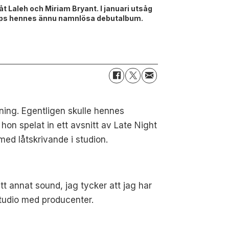
åt Laleh och Miriam Bryant. I januari utsåg
 släpps hennes ännu namnlösa debutalbum.
rning. Egentligen skulle hennes
hon spelat in ett avsnitt av Late Night
ed låtskrivande i studion.
ett annat sound, jag tycker att jag har
 studio med producenter.