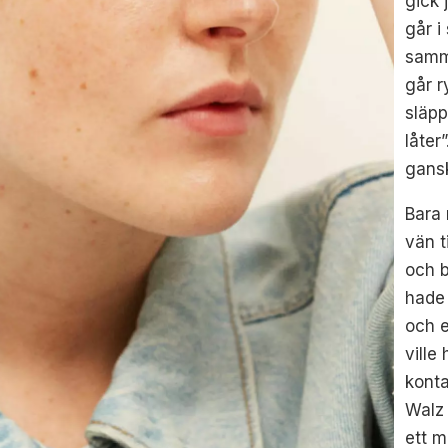
gick 
går i
samma
går r
släpp
låter
gans
Bara
vän t
och b
hade 
och e
ville
konta
Walz 
ett m