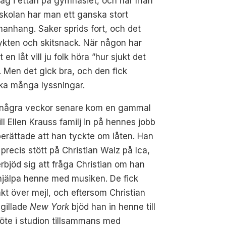
jag i ettan på gymnasiet, och när man
 skolan har man ett ganska stort
nhang. Saker sprids fort, och det
ykten och skitsnack. När någon har
t en låt vill ju folk höra ”hur sjukt det
”. Men det gick bra, och den fick
ka många lyssningar.
 några veckor senare kom en gammal
ill Ellen Krauss familj in på hennes jobb
erättade att han tyckte om låten. Han
precis stött på Christian Walz på Ica,
rbjöd sig att fråga Christian om han
 hjälpa henne med musiken. De fick
kt över mejl, och eftersom Christian
gillade
New York
bjöd han in henne till
öte i studion tillsammans med