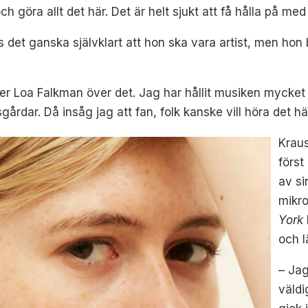
göra allt det här. Det är helt sjukt att få hålla på med
det ganska självklart att hon ska vara artist, men hon 
r Loa Falkman över det. Jag har hållit musiken mycket 
sgårdar. Då insåg jag att fan, folk kanske vill höra det hä
Kraus
först
av s
mikr
York
och 
– Jag
väldi