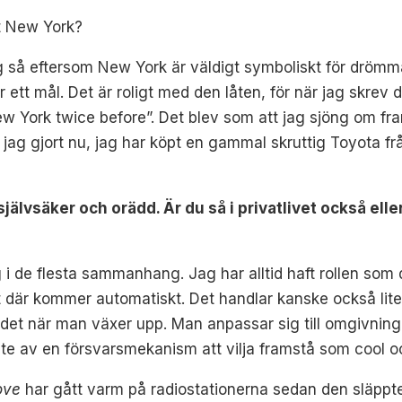
st New York?
g så eftersom New York är väldigt symboliskt för drömmar.
ett mål. Det är roligt med den låten, för när jag skrev 
ew York twice before”. Det blev som att jag sjöng om fr
 jag gjort nu, jag har köpt en gammal skruttig Toyota fr
jälvsäker och orädd. Är du så i privatlivet också eller
g i de flesta sammanhang. Jag har alltid haft rollen so
 det där kommer automatiskt. Det handlar kanske också li
 det när man växer upp. Man anpassar sig till omgivning
ite av en försvarsmekanism att vilja framstå som cool och
ove
har gått varm på radiostationerna sedan den släpptes 