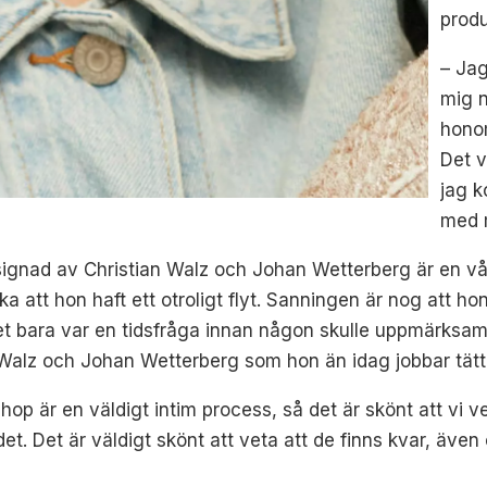
prod
– Jag
mig n
hono
Det v
jag 
med m
 signad av Christian Walz och Johan Wetterberg är en vå
nka att hon haft ett otroligt flyt. Sanningen är nog att hon
 det bara var en tidsfråga innan någon skulle uppmärks
Walz och Johan Wetterberg som hon än idag jobbar tät
 ihop är en väldigt intim process, så det är skönt att vi
det. Det är väldigt skönt att veta att de finns kvar, äve