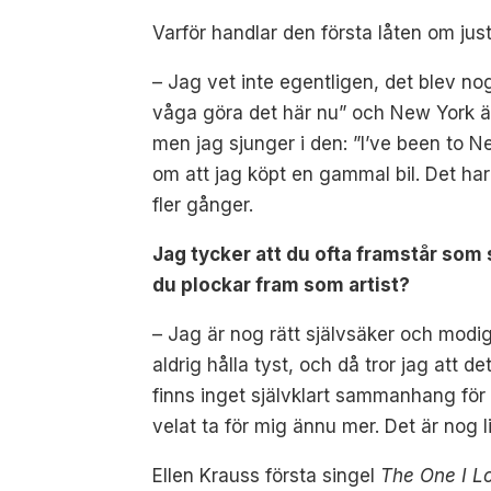
Varför handlar den första låten om ju
– Jag vet inte egentligen, det blev no
våga göra det här nu” och New York är 
men jag sjunger i den: ”I’ve been to N
om att jag köpt en gammal bil. Det har
fler gånger.
Jag tycker att du ofta framstår som s
du plockar fram som artist?
– Jag är nog rätt självsäker och modi
aldrig hålla tyst, och då tror jag att
finns inget självklart sammanhang för
velat ta för mig ännu mer. Det är nog l
Ellen Krauss första singel
The One I L