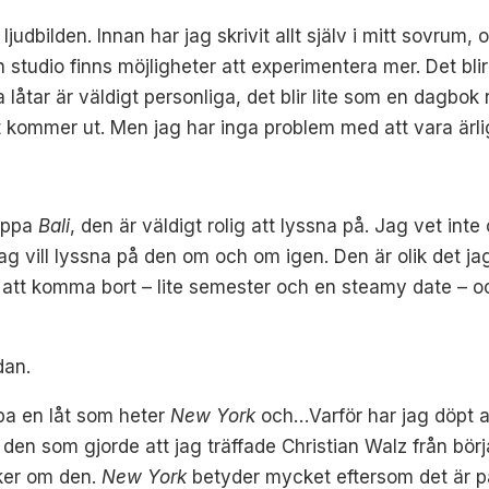
ljudbilden. Innan har jag skrivit allt själv i mitt sovrum,
en studio finns möjligheter att experimentera mer. Det bli
a låtar är väldigt personliga, det blir lite som en dagbok
t kommer ut. Men jag har inga problem med att vara ärl
läppa
Bali
, den är väldigt rolig att lyssna på. Jag vet int
ag vill lyssna på den om och om igen. Den är olik det j
att komma bort – lite semester och en steamy date – oc
dan.
ppa en låt som heter
New York
och…Varför har jag döpt alla 
den som gjorde att jag träffade Christian Walz från början
cker om den.
New York
betyder mycket eftersom det är på