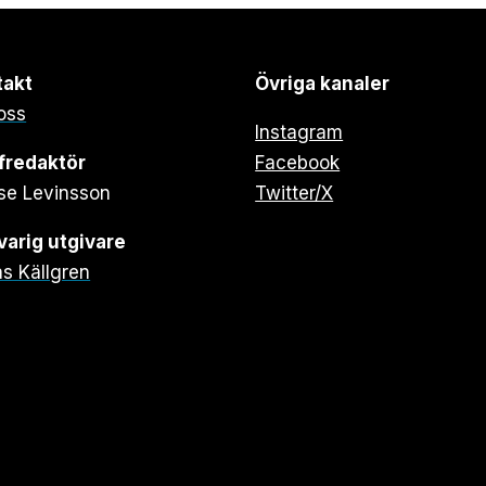
takt
Övriga kanaler
oss
Instagram
fredaktör
Facebook
se Levinsson
Twitter/X
arig utgivare
s Källgren