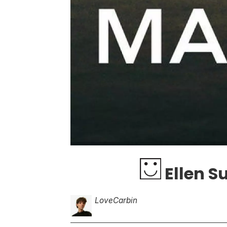
Ellen S
Love
Carbin