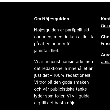
Om Nöjesguiden
Kon
Om 
Nöjesguiden är partipolitiskt
obunden, men du kan alltid lita
Che
på att vi brinner för
Fras
jämställdhet.
Ansv
Vi är annonsfinansierade men
Jona
det redaktionella innehållet är
just det – 100% redaktionellt.
Vi tror på den goda smaken
och vår publicistiska tanke
lyder som följer: Vi vill guida
dig till det bästa nöjet.