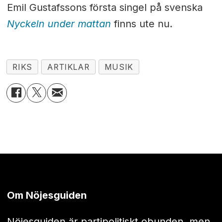
Emil Gustafssons första singel på svenska
Nyckeln under mattan
finns ute nu.
RIKS
ARTIKLAR
MUSIK
Om Nöjesguiden
Nöjesguiden är partipolitiskt obunden, men