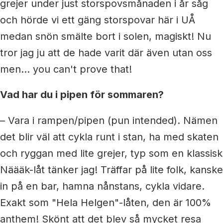
grejer under just storspovsmånaden i år såg
och hörde vi ett gäng storspovar här i UÅ
medan snön smälte bort i solen, magiskt! Nu
tror jag ju att de hade varit där även utan oss
men... you can't prove that!
Vad har du i pipen för sommaren?
– Vara i rampen/pipen (pun intended). Nämen
det blir väl att cykla runt i stan, ha med skaten
och ryggan med lite grejer, typ som en klassisk
Näääk-låt tänker jag! Träffar på lite folk, kanske
in på en bar, hamna nånstans, cykla vidare.
Exakt som "Hela Helgen"-låten, den är 100%
anthem! Skönt att det blev så mycket resa