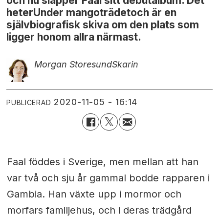
och nu släpper Faal sitt debutalbum. Det
heterUnder mangoträdetoch är en
självbiografisk skiva om den plats som
ligger honom allra närmast.
Morgan Storesund
Skarin
2020-11-05 - 16:14
PUBLICERAD
Faal föddes i Sverige, men mellan att han
var två och sju år gammal bodde rapparen i
Gambia. Han växte upp i mormor och
morfars familjehus, och i deras trädgård