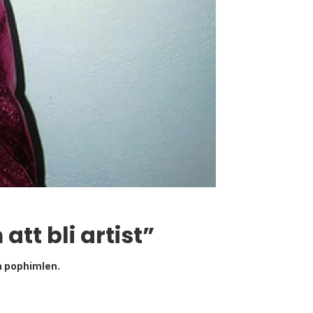
tt bli artist”
å pophimlen.