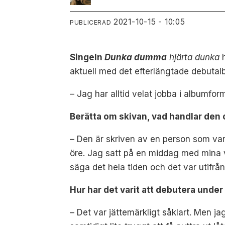
2021-10-15 - 10:05
PUBLICERAD
Singeln
Dunka dumma
hjärta dunka
h
aktuell med det efterlängtade debuta
– Jag har alltid velat jobba i albumfo
Berätta om skivan, vad handlar den
– Den är skriven av en person som var
öre. Jag satt på en middag med mina v
säga det hela tiden och det var utifrå
Hur har det varit att debutera unde
– Det var jättemärkligt såklart. Men j