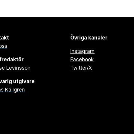
takt
Övriga kanaler
oss
Instagram
fredaktör
Facebook
se Levinsson
Twitter/X
arig utgivare
s Källgren