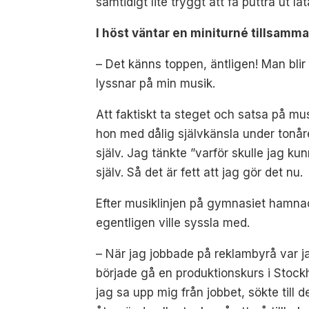
samtidigt lite tryggt att få puttra ut l
I höst väntar en miniturné tillsamma
– Det känns toppen, äntligen! Man blir
lyssnar på min musik.
Att faktiskt ta steget och satsa på mu
hon med dålig självkänsla under tonår
själv. Jag tänkte ”varför skulle jag ku
själv. Så det är fett att jag gör det nu.
Efter musiklinjen på gymnasiet hamna
egentligen ville syssla med.
– När jag jobbade på reklambyrå var ja
började gå en produktionskurs i Stockh
jag sa upp mig från jobbet, sökte till