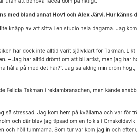
åtar utan att behöva facea dom på riktigt.
ns med bland annat Hov1 och Alex Järvi. Hur känns det
 lite knäpp av att sitta i en studio hela dagarna. Jag k
siken har dock inte alltid varit självklart för Takman. L
en. –
Jag har alltid drömt om att bli artist, men jag har 
nna hålla på med det här?”. Jag sa aldrig min dröm högt, f
de Felicia Takman i reklambranschen, men kände snabbt
g så stressad. Jag kom hem på kvällarna och var för trö
olm och där blev jag tipsad om en folkis i Örnsköldsvik
 den och höll tummarna. Som tur var kom jag in och efter