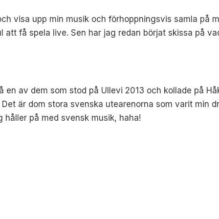
och visa upp min musik och förhoppningsvis samla på mig
l att få spela live. Sen har jag redan börjat skissa på vad 
så en av dem som stod på Ullevi 2013 och kollade på Håk
an. Det är dom stora svenska utearenorna som varit min 
ag håller på med svensk musik, haha!