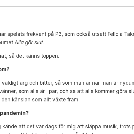
ar spelats frekvent på P3, som också utsett Felicia Takm
lbumet
Alla gör slut
.
rmat, så det känns toppen.
 om?
 väldigt arg och bitter, så som man är när man är nydum
änner, som alla är i par, och sa att alla kommer göra s
n den känslan som allt växte fram.
r pandemin?
ag kände att det var dags för mig att släppa musik, trots