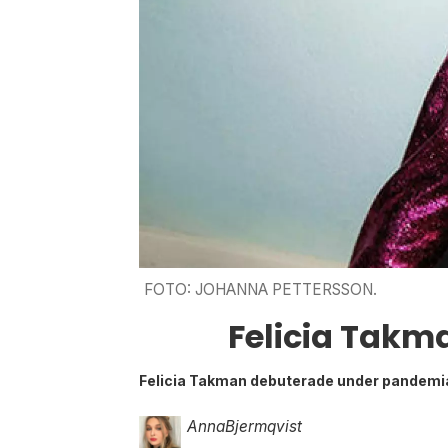
FOTO: JOHANNA PETTERSSON.
Felicia Takma
Felicia Takman debuterade under pandemiår
Anna
Bjermqvist