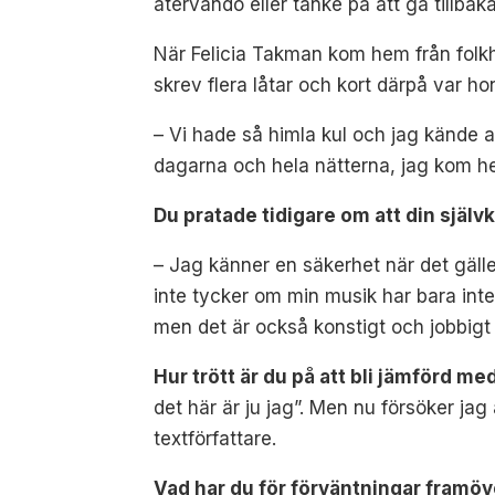
återvändo eller tanke på att gå tillbaka
När Felicia Takman kom hem från folkhö
skrev flera låtar och kort därpå var hon
– Vi hade så himla kul och jag kände att 
dagarna och hela nätterna, jag kom he
Du pratade tidigare om att din självk
– Jag känner en säkerhet när det gälle
inte tycker om min musik har bara inte
men det är också konstigt och jobbigt 
Hur trött är du på att bli jämförd m
det här är ju jag”. Men nu försöker jag
textförfattare.
Vad har du för förväntningar framöv