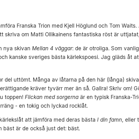
jämföra Franska Trion med Kjell Höglund och Tom Waits. 
tt skriva om Matti Ollikainens fantastiska röst är uttjat
en nya skivan
Mellan 4 väggar
: de är otroliga. Som vanli
h kanske sveriges bästa kärlekspoesi. Jag gläds åt att 
 stor del uttömt. Många av låtarna på den här (långa) sk
rättigande kräver tyvärr mer än så. Gallra! Skriv om! Gö
ju toppen!
Flickan med sorgerna
är en typisk Franska-Tr
terräng - en tokig och lyckad rocklåt.
 kärlekslåt att jämföra med deras bästa
I din famn
, eller
 bäst är de också just det: bäst.