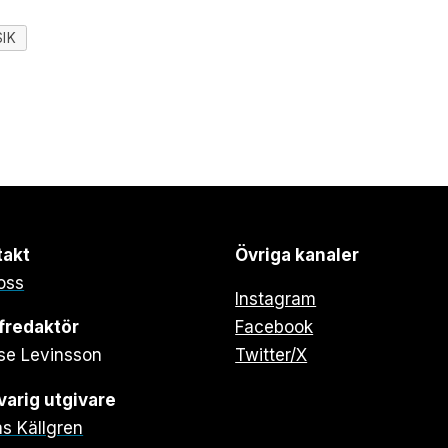
IK
takt
Övriga kanaler
oss
Instagram
fredaktör
Facebook
se Levinsson
Twitter/X
arig utgivare
s Källgren