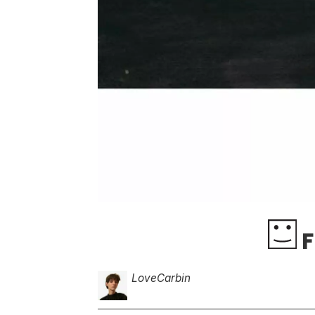
F
Love
Carbin