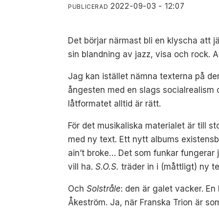
2022-09-03 - 12:07
PUBLICERAD
Det börjar närmast bli en klyscha att 
sin blandning av jazz, visa och rock. A
Jag kan istället nämna texterna på d
ångesten med en slags socialrealism oc
låtformatet alltid är rätt.
För det musikaliska materialet är till
med ny text. Ett nytt albums existensbe
ain’t broke… Det som funkar fungerar 
vill ha.
S.O.S.
träder in i (måttligt) ny 
Och
Solstråle
: den är galet vacker. En
Åkeström. Ja, när Franska Trion är som