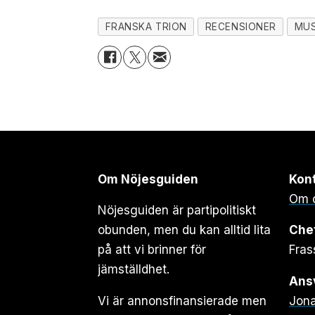
FRANSKA TRION
RECENSIONER
MUS
Om Nöjesguiden
Kon
Om 
Nöjesguiden är partipolitiskt
obunden, men du kan alltid lita
Che
på att vi brinner för
Fras
jämställdhet.
Ansv
Vi är annonsfinansierade men
Jona