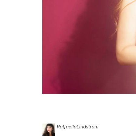
Raffaella
Lindström