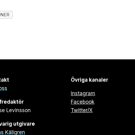
ONER
takt
Övriga kanaler
oss
Instagram
fredaktör
Facebook
se Levinsson
Twitter/X
arig utgivare
s Källgren