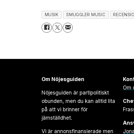
MUSIK
SMUGGLER MUSIC
RECENSI
Om Nöjesguiden
Kon
Om 
Nöjesguiden är partipolitiskt
obunden, men du kan alltid lita
Che
på att vi brinner för
Fras
jämställdhet.
Ansv
Vi är annonsfinansierade men
Jona