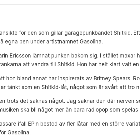
 ansikte för den som gillar garagepunkbandet Shitkid. Ef
 på egna ben under artistnamnet Gasolina.
rin Ericsson lämnat punken bakom sig. I stället maxar h
ankarna att vandra till Shitkid. Hon har helt klart valt e
n att hon bland annat har inspirerats av Britney Spears. R
r tänkt som en Shitkid-låt, något som är svårt att tro n
 men trots det saknas något. Jag saknar den där nerven s
 musiken ska bli något mer än bara radiopop som spelas
ssare ifall EP:n bestod av fler låtar med en större variati
för Gasolina.