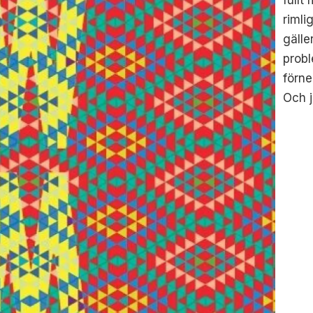
rimli
gälle
probl
förne
Och j