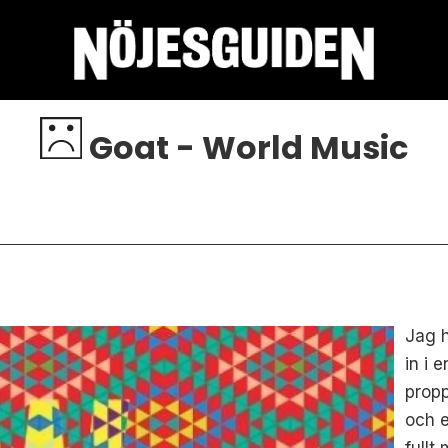
Goat - World Music
Jag h
in i 
propp
och 
fullt