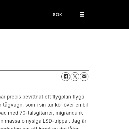
SÖK
ar precis bevittnat ett flygplan flyga
en tågvagn, som i sin tur kör över en bil
ad med 70-talsgitarrer, migrändunk
en massa omysiga LSD-trippar. Jag är
 medveten om att inget av det låter