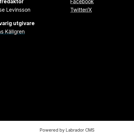
fredaktör
Facebook
se Levinsson
Twitter/X
arig utgivare
s Källgren
Powered by Labrador CMS