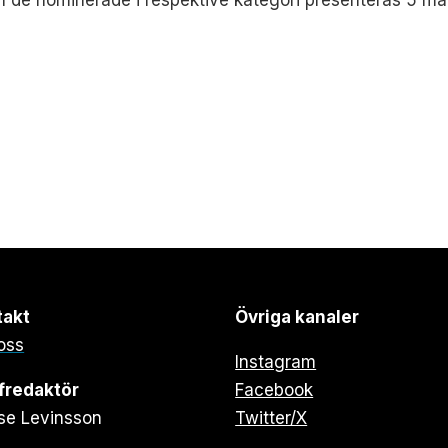
h de nominerade i respektive kategori presenteras 5 mar
takt
Övriga kanaler
oss
Instagram
fredaktör
Facebook
se Levinsson
Twitter/X