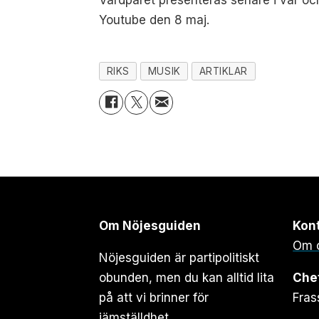
Värdparet presenteras senare i vår oc
Youtube den 8 maj.
RIKS
MUSIK
ARTIKLAR
Om Nöjesguiden
Kon
Om 
Nöjesguiden är partipolitiskt
obunden, men du kan alltid lita
Che
på att vi brinner för
Fras
jämställdhet.