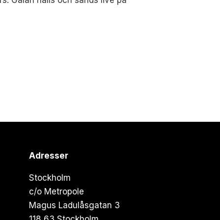
s. Galan hålls och sänds live på
Adresser
Stockholm
c/o Metropole
Magus Ladulåsgatan 3
118 63 Stockholm