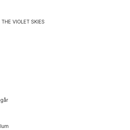
 THE VIOLET SKIES
 går
ylum