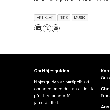
De har nu tagits bort från konserthus
ARTIKLAR
RIKS
MUSIK
Om Nöjesguiden
Kon
Om 
Nöjesguiden är partipolitiskt
obunden, men du kan alltid lita
Che
på att vi brinner för
Fras
jämställdhet.
Ansv