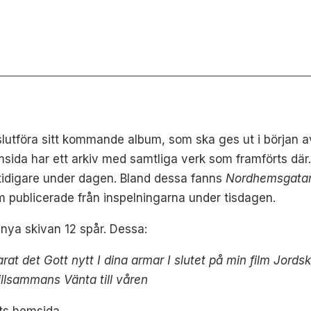
slutföra sitt kommande album, som ska ges ut i början a
da har ett arkiv med samtliga verk som framförts där. D
tidigare under dagen. Bland dessa fanns
Nordhemsgatan 
 publicerade från inspelningarna under tisdagen.
n nya skivan 12 spår. Dessa:
arat det Gott nytt I dina armar I slutet på min film Jord
lsammans Vänta till våren