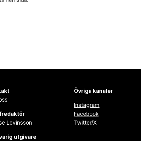
ets hemsida.
takt
Övriga kanaler
oss
Instagram
fredaktör
Facebook
se Levinsson
Twitter/X
arig utgivare