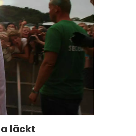
a läckt