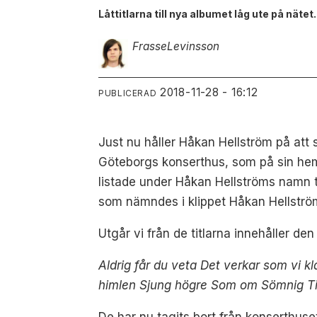
Låttitlarna till nya albumet låg ute på nätet.
Frasse
Levinsson
2018-11-28 - 16:12
PUBLICERAD
Just nu håller Håkan Hellström på att 
Göteborgs konserthus, som på sin hemsi
listade under Håkan Hellströms namn 
som nämndes i klippet Håkan Hellström
Utgår vi från de titlarna innehåller de
Aldrig får du veta Det verkar som vi kl
himlen Sjung högre Som om Sömnig Til