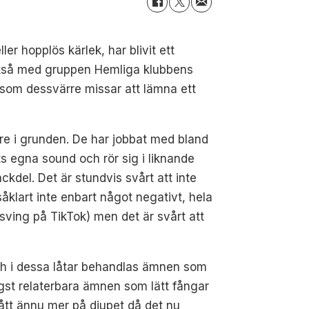
r hopplös kärlek, har blivit ett
också med gruppen Hemliga klubbens
 som dessvärre missar att lämna ett
re i grunden. De har jobbat med bland
 egna sound och rör sig i liknande
ackdel. Det är stundvis svårt att inte
såklart inte enbart något negativt, hela
sving på TikTok) men det är svårt att
ch i dessa låtar behandlas ämnen som
högst relaterbara ämnen som lätt fångar
ått ännu mer på djupet då det nu