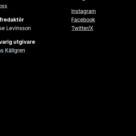
oss
Instagram
fredaktör
Facebook
se Levinsson
Twitter/X
arig utgivare
s Källgren