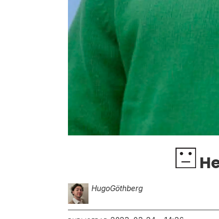
He
Hugo
Göthberg