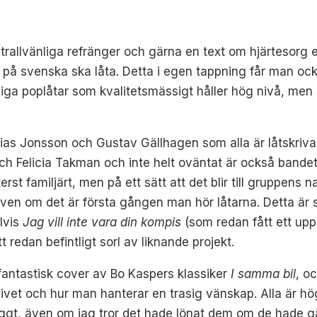
allvänliga refränger och gärna en text om hjärtesorg elle
åt på svenska ska låta. Detta i egen tappning får man 
iga poplåtar som kvalitetsmässigt håller hög nivå, men
as Jonsson och Gustav Gällhagen som alla är låtskriva
 Felicia Takman och inte helt oväntat är också bandets
rst familjärt, men på ett sätt att det blir till gruppens n
 även om det är första gången man hör låtarna. Detta är 
lvis
Jag vill inte vara din kompis
(som redan fått ett upp
t redan befintligt sorl av liknande projekt.
 fantastisk cover av Bo Kaspers klassiker
I samma bil
, o
i livet och hur man hanterar en trasig vänskap. Alla är 
ggt, även om jag tror det hade lönat dem om de hade g