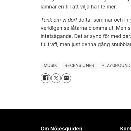
lämnar en till att vilja ha lite mer.
Tänk om vi dör!
doftar sommar och inry
verkligen se låtarna blomma ut. Men som
intetsägande. Det är synd för med deras 
fullträff, men just denna gång snubbla
MUSIK
RECENSIONER
PLAYGROUND 
Om Nöjesguiden
Kon