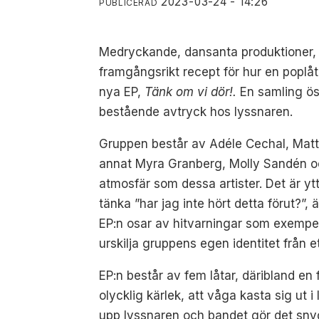
2023-03-24 - 14:26
PUBLICERAD
Medryckande, dansanta produktioner, tr
framgångsrikt recept för hur en popl
nya EP,
Tänk om vi dör!.
En samling ös
bestående avtryck hos lyssnaren.
Gruppen består av Adéle Cechal, Matti
annat Myra Granberg, Molly Sandén och
atmosfär som dessa artister. Det är ytte
tänka ”har jag inte hört detta förut?”,
EP:n osar av hitvarningar som exempe
urskilja gruppens egen identitet från et
EP:n består av fem låtar, däribland en
olycklig kärlek, att våga kasta sig ut 
upp lyssnaren och bandet gör det sny