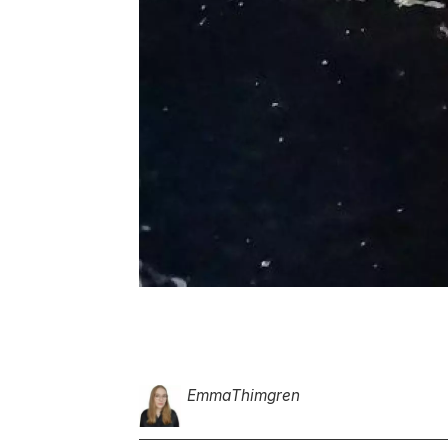
Emma
Thimgren