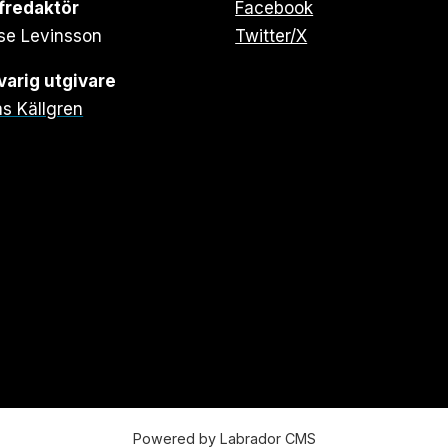
fredaktör
Facebook
se Levinsson
Twitter/X
arig utgivare
s Källgren
Powered by Labrador CMS