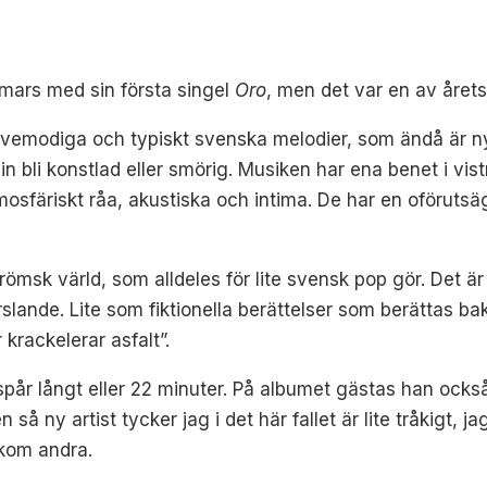
mars med sin första singel
Oro
, men det var en av årets
 vemodiga och typiskt svenska melodier, som ändå är 
onsin bli konstlad eller smörig. Musiken har ena benet i v
mosfäriskt råa, akustiska och intima. De har en oföruts
drömsk värld, som alldeles för lite svensk pop gör. Det 
arslande. Lite som fiktionella berättelser som berättas 
krackelerar asfalt”.
spår långt eller 22 minuter. På albumet gästas han också
 så ny artist tycker jag i det här fallet är lite tråkigt, 
akom andra.