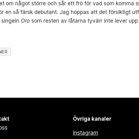
ar det om något större och sår ett frö för vad som komma
för en så färsk debutant. Jag hoppas att det försiktigt ut
a singeln
Oro
som resten av låtarna tyvärr inte lever upp t
NER
takt
Övriga kanaler
oss
Instagram