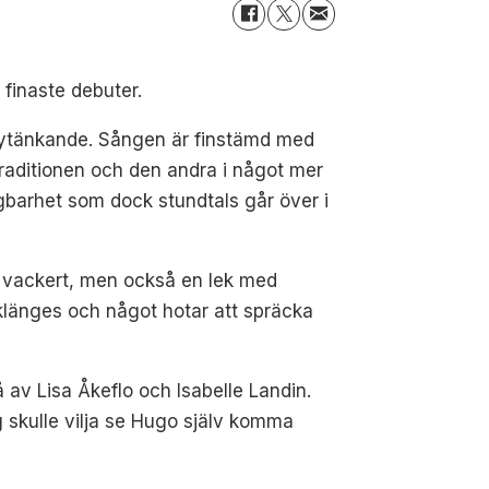
 finaste debuter.
nytänkande. Sången är finstämd med
istraditionen och den andra i något mer
ägbarhet som dock stundtals går över i
är vackert, men också en lek med
baklänges och något hotar att spräcka
 av Lisa Åkeflo och Isabelle Landin.
jag skulle vilja se Hugo själv komma