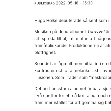
2022-05-18 - 15:30
PUBLICERAD
Hugo Holke debuterade så sent som i 
Musiken på debutalbumet
Tordyvel
är
sitt spröda tilltal, intim utan att någ
framåtblickande. Produktionerna är at
plottrighet.
Soundet är lågmält men hittar in i en 
kontraster och ofta melankoliskt illav
illusionen. Som i rader som “maskrosor 
Det portionsstora albumet är bara sju 
Två duetter för ett så kort album och en
fram mer istället för att gömma sig b