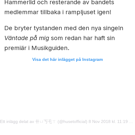
Hammerlid och resterande av bandets
medlemmar tillbaka i rampljuset igen!
De bryter tystanden med den nya singeln
Väntade på mig
som redan har haft sin
premiär i Musikguiden.
Visa det här inlägget på Instagram
Ett inlägg delat av 卄ㄩ丂乇ㄒ (@husetofficial)
8 Nov 2018 kl. 11:19 PST