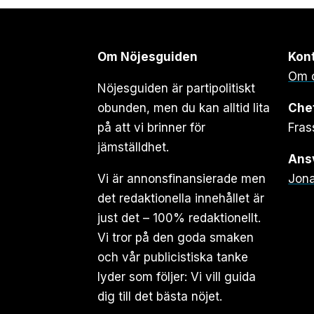
Om Nöjesguiden
Kon
Om 
Nöjesguiden är partipolitiskt
obunden, men du kan alltid lita
Che
på att vi brinner för
Fras
jämställdhet.
Ansv
Vi är annonsfinansierade men
Jona
det redaktionella innehållet är
just det – 100% redaktionellt.
Vi tror på den goda smaken
och vår publicistiska tanke
lyder som följer: Vi vill guida
dig till det bästa nöjet.