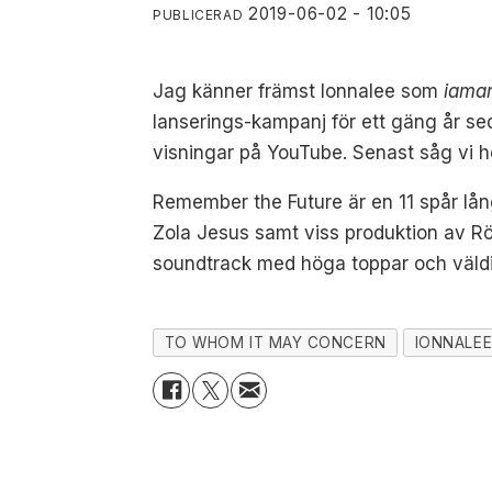
2019-06-02 - 10:05
PUBLICERAD
Jag känner främst Ionnalee som
iama
lanserings-kampanj för ett gäng år sed
visningar på YouTube. Senast såg vi he
Remember the Future
är en 11 spår lå
Zola Jesus samt viss produktion av Röy
soundtrack med höga toppar och väldig
TO WHOM IT MAY CONCERN
IONNALE