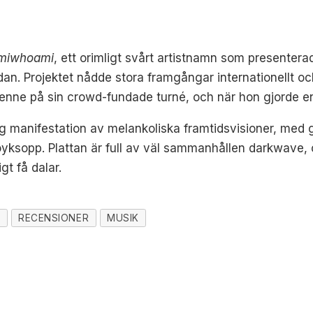
miwhoami
, ett orimligt svårt artistnamn som presentera
an. Projektet nådde stora framgångar internationellt oc
nne på sin crowd-fundade turné, och när hon gjorde en h
ng manifestation av melankoliska framtidsvisioner, me
ksopp. Plattan är full av väl sammanhållen darkwave, och
t få dalar.
E
RECENSIONER
MUSIK