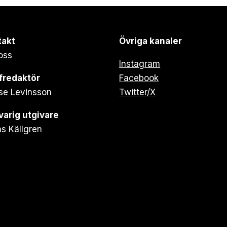
takt
Övriga kanaler
oss
Instagram
fredaktör
Facebook
se Levinsson
Twitter/X
arig utgivare
s Källgren