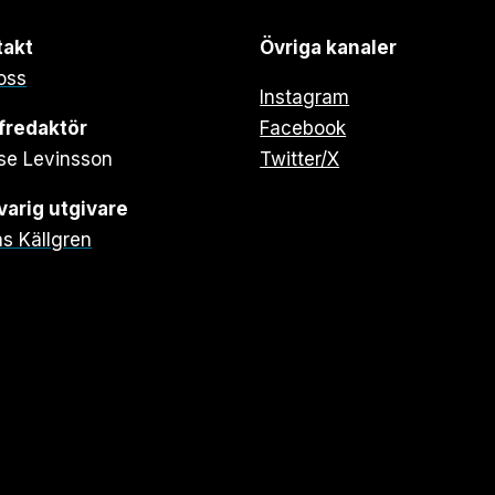
takt
Övriga kanaler
oss
Instagram
fredaktör
Facebook
se Levinsson
Twitter/X
arig utgivare
s Källgren