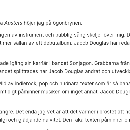
la
Austers
höjer jag på ögonbrynen.
ågen av instrument och bubblig sång sköljer över mig. De
 mer sällan av ett debutalbum. Jacob Douglas har redan 
de igång sin karriär i bandet Sonjagon. Grabbarna från
 bandet splittrades har Jacob Douglas ändrat och utveckl
fylld av indierock, pop och hudnära texter som är så ba
samtidigt påminner musiken om inget annat. Jacob Dougl
längre. Det enda jag vet är att det värmer i bröstet at
algi och glädjande naivitet. Den raka texten påminner o