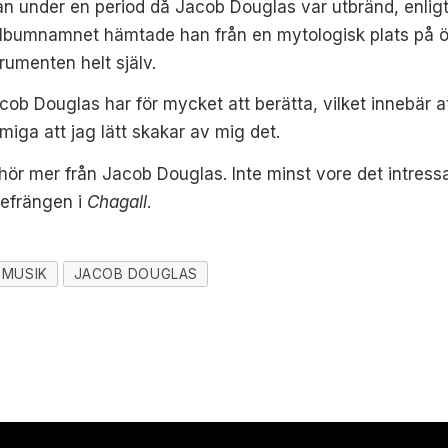
n under en period då Jacob Douglas var utbränd, enligt 
. Albumnamnet hämtade han från en mytologisk plats på ö
trumenten helt själv.
cob Douglas har för mycket att berätta, vilket innebär 
miga att jag lätt skakar av mig det.
 hör mer från Jacob Douglas. Inte minst vore det intress
 refrängen i
Chagall
.
MUSIK
JACOB DOUGLAS