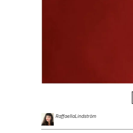
Raffaella
Lindström