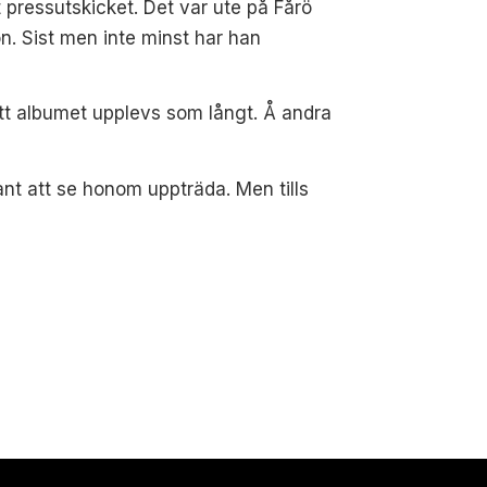
pressutskicket. Det var ute på Fårö
n. Sist men inte minst har han
att albumet upplevs som långt. Å andra
ant att se honom uppträda. Men tills