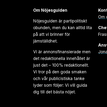
Om Nöjesguiden
Kon
Om 
Nöjesguiden är partipolitiskt
obunden, men du kan alltid lita
Che
på att vi brinner för
Fras
jämställdhet.
Ansv
Vi är annonsfinansierade men
Jona
det redaktionella innehållet är
just det – 100% redaktionellt.
Vi tror på den goda smaken
och vår publicistiska tanke
lyder som följer: Vi vill guida
dig till det bästa nöjet.