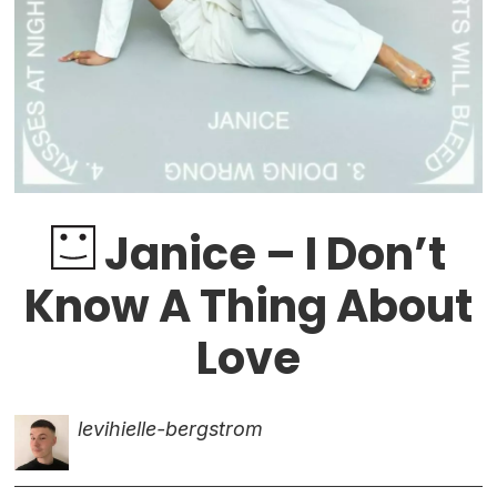
Janice – I Don’t
Know A Thing About
Love
levi
hielle-bergstrom