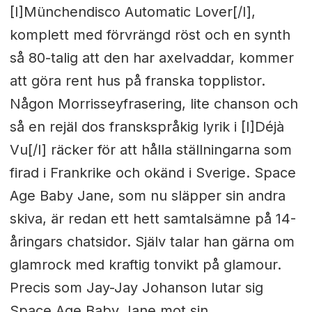
[I]Münchendisco Automatic Lover[/I],
komplett med förvrängd röst och en synth
så 80-talig att den har axelvaddar, kommer
att göra rent hus på franska topplistor.
Någon Morrisseyfrasering, lite chanson och
så en rejäl dos franskspråkig lyrik i [I]Déjà
Vu[/I] räcker för att hålla ställningarna som
firad i Frankrike och okänd i Sverige. Space
Age Baby Jane, som nu släpper sin andra
skiva, är redan ett hett samtalsämne på 14-
åringars chatsidor. Själv talar han gärna om
glamrock med kraftig tonvikt på glamour.
Precis som Jay-Jay Johanson lutar sig
Space Age Baby Jane mot sin