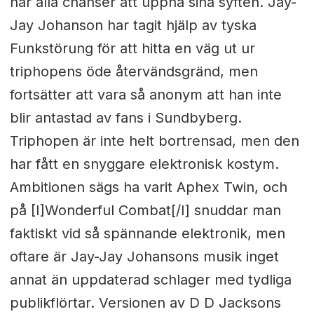
har alla chanser att uppnå sina syften. Jay-
Jay Johanson har tagit hjälp av tyska
Funkstörung för att hitta en väg ut ur
triphopens öde återvändsgränd, men
fortsätter att vara så anonym att han inte
blir antastad av fans i Sundbyberg.
Triphopen är inte helt bortrensad, men den
har fått en snyggare elektronisk kostym.
Ambitionen sägs ha varit Aphex Twin, och
på [I]Wonderful Combat[/I] snuddar man
faktiskt vid så spännande elektronik, men
oftare är Jay-Jay Johansons musik inget
annat än uppdaterad schlager med tydliga
publikflörtar. Versionen av D D Jacksons