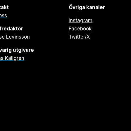
takt
Övriga kanaler
oss
Instagram
fredaktör
Facebook
se Levinsson
Twitter/X
arig utgivare
s Källgren