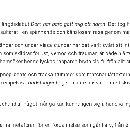
ullängdsdebut
Dom har bara gett mig ett namn
. Det tog 
sulterat i en spännande och känslosam resa genom mas
nger och under vissa stunder har det varit svårt att inte
 som skildrar förlust, vemod och trauman är både hjä
msöker henne lyckas rapparen bryta sig fri från allt o
iphop-beats och fräcka trummor som matchar låttexterna 
exempelvis
Landet ingenting
som inte passar in med skiv
ehandlar något många kan känna igen sig i, här ska in
derna metaforen för en förbannelse som går i arv, från e