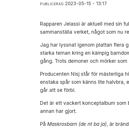
2023-05-15 - 13:17
PUBLICERAD
Rapparen Jelassi är aktuell med sin f
sammanställa verket, något som nu re
Jag har lyssnat igenom plattan flera gå
starka teman kring en kämpig barndom
gång. Trots demoner och mörker som he
Producenten Nisj står för mästerliga h
enstaka spår som känns lite halvbra, 
går att se förbi.
Det är ett vackert konceptalbum som b
annan har gjort.
På
Maskrosbarn (de nt ba ja)
, är brän