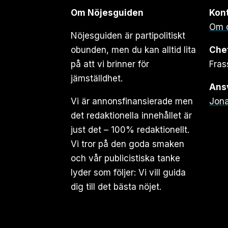
Om Nöjesguiden
Kon
Om 
Nöjesguiden är partipolitiskt
obunden, men du kan alltid lita
Che
på att vi brinner för
Fras
jämställdhet.
Ansv
Vi är annonsfinansierade men
Jona
det redaktionella innehållet är
just det – 100% redaktionellt.
Vi tror på den goda smaken
och vår publicistiska tanke
lyder som följer: Vi vill guida
dig till det bästa nöjet.