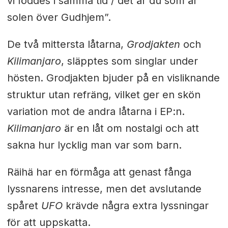
vi föddes i samma tid / det är du som är
solen över Gudhjem”.
De två mittersta låtarna,
Grodjakten
och
Kilimanjaro
, släpptes som singlar under
hösten. Grodjakten bjuder på en visliknande
struktur utan refräng, vilket ger en skön
variation mot de andra låtarna i EP:n.
Kilimanjaro
är en låt om nostalgi och att
sakna hur lycklig man var som barn.
Räihä har en förmåga att genast fånga
lyssnarens intresse, men det avslutande
spåret
UFO
krävde några extra lyssningar
för att uppskatta.