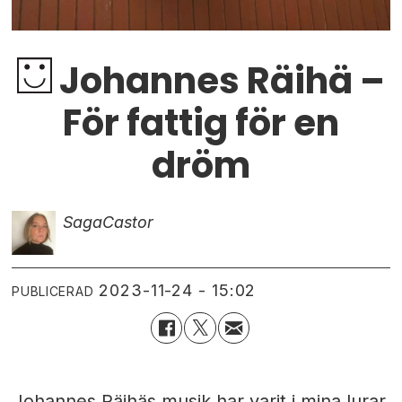
Johannes Räihä –
För fattig för en
dröm
Saga
Castor
2023-11-24 - 15:02
PUBLICERAD
Johannes Räihäs musik har varit i mina lurar