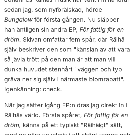
sedan jag, som nyförälskad, hörde
Bungalow
för första gången. Nu släpper
han äntligen sin andra EP,
För fattig för en
dröm
. Skivan omfattar fem spår, där Räihä
själv beskriver den som "känslan av att vara
så jävla trött på den man är att man vill
dunka huvudet stenhårt i väggen och typ
gräva ner sig själv i närmaste blomrabatt".
Igenkänning: check.
När jag sätter igång EP:n dras jag direkt in i
Räihäs värld. Första spåret,
För fattig för en
dröm
, känns på ett typiskt "Räihäigt" sätt,
med en nära vokalmix i ett skönt tempo och