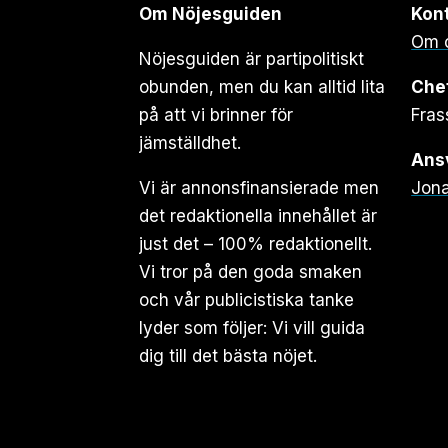
Om Nöjesguiden
Kon
Om 
Nöjesguiden är partipolitiskt
obunden, men du kan alltid lita
Che
på att vi brinner för
Fras
jämställdhet.
Ansv
Vi är annonsfinansierade men
Jona
det redaktionella innehållet är
just det – 100% redaktionellt.
Vi tror på den goda smaken
och vår publicistiska tanke
lyder som följer: Vi vill guida
dig till det bästa nöjet.