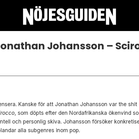
onathan Johansson – Scir
censera. Kanske för att Jonathan Johansson var the shit 
irocco
, som döpts efter den Nordafrikanska ökenvind s
ntell och personlig skiva. Johansson försöker konkretise
landar alla subgenres inom pop.