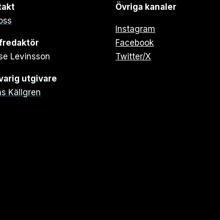
takt
Övriga kanaler
oss
Instagram
fredaktör
Facebook
se Levinsson
Twitter/X
arig utgivare
s Källgren