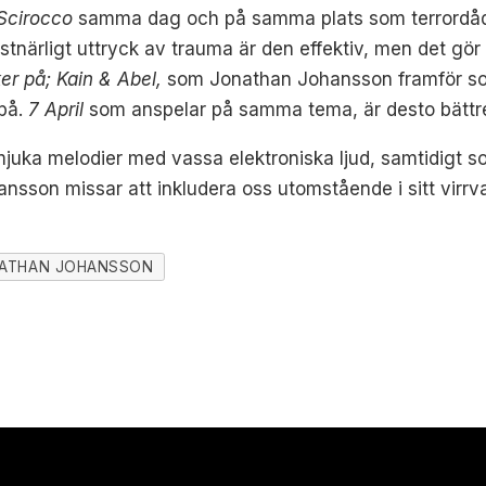
Scirocco
samma dag och på samma plats som terrordådet
tnärligt uttryck av trauma är den effektiv, men det gör 
er på; Kain & Abel,
som Jonathan Johansson framför som
 på.
7 April
som anspelar på samma tema, är desto bättr
juka melodier med vassa elektroniska ljud, samtidigt s
hansson missar att inkludera oss utomstående i sitt virr
ATHAN JOHANSSON