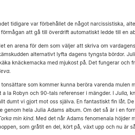
det tidigare var förbehållet de något narcissistiska, al
förmågan att gå till överdrift automatiskt ledde till en 
llet en arena för dem som väljer att skriva om vardagen
kämskudden alternativt lyfta dagens tyngsta bördor. J
 käka knäckemacka med mjukost på. Det fungerar och fra
leva.
ch tonsättare som kommer kunna beröra varenda mulen 
 a la Robyn och 90-tals referenser i mängder. I
Julia,
kn
llt dumt vi gjort mot oss själva. En fantastiskt fin låt. 
e genom hela Julia Adams album. Om det så är i en f
Torka min kind
. Med det når Adams fenomenala höjder me
poppen, som gråtit en del, kört på, växt upp och nu är så