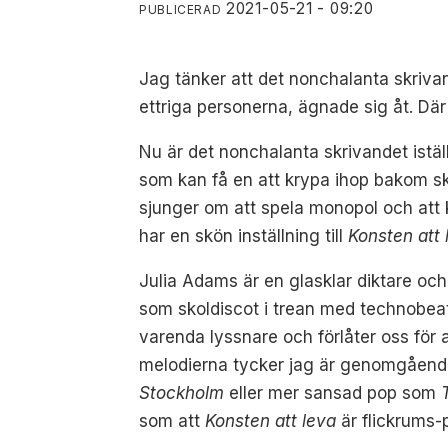
2021-05-21 - 09:20
PUBLICERAD
Jag tänker att det nonchalanta skrivan
ettriga personerna, ägnade sig åt. Där 
Nu är det nonchalanta skrivandet istä
som kan få en att krypa ihop bakom s
sjunger om att spela monopol och att
har en skön inställning till
Konsten att 
Julia Adams är en glasklar diktare o
som skoldiscot i trean med technobeat
varenda lyssnare och förlåter oss för a
melodierna tycker jag är genomgåend
Stockholm
eller mer sansad pop som
som att
Konsten att leva
är flickrums-