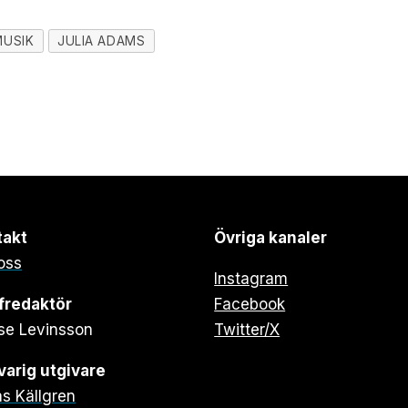
MUSIK
JULIA ADAMS
takt
Övriga kanaler
oss
Instagram
fredaktör
Facebook
se Levinsson
Twitter/X
arig utgivare
s Källgren