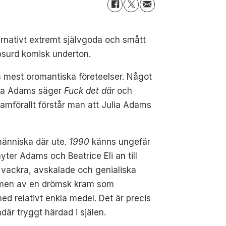
ternativt extremt självgoda och smått
absurd komisk underton.
s mest oromantiska företeelser. Något
ulia Adams säger
Fuck det där
och
mförallt förstår man att Julia Adams
människa där ute.
1990
känns ungefär
yter Adams och Beatrice Eli an till
De vackra, avskalade och genialiska
ormen av en drömsk kram som
d relativt enkla medel. Det är precis
där tryggt härdad i själen.