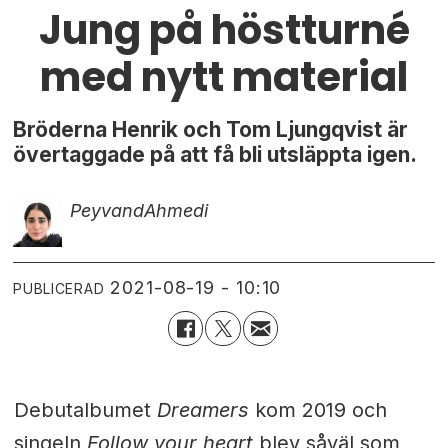
Jung på höstturné
med nytt material
Bröderna Henrik och Tom Ljungqvist är
övertaggade på att få bli utsläppta igen.
Peyvand
Ahmedi
2021-08-19 - 10:10
PUBLICERAD
Debutalbumet
Dreamers
kom 2019 och
singeln
Follow your heart
blev såväl som