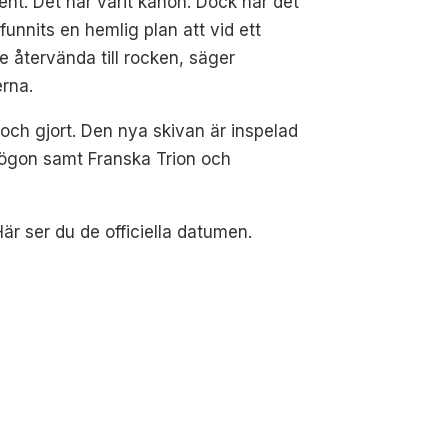
ent. Det har varit kanon. Dock har det
d funnits en hemlig plan att vid ett
älle återvända till rocken, säger
rna.
och gjort. Den nya skivan är inspelad
 ögon samt Franska Trion och
är ser du de officiella datumen.