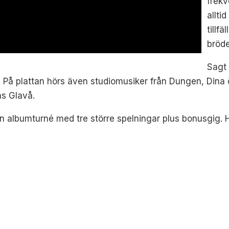
frekv
allti
tillf
bröde
Sagt 
. På plattan hörs även studiomusiker från Dungen, Dina
as Glavå.
 en albumturné med tre större spelningar plus bonusgig. H