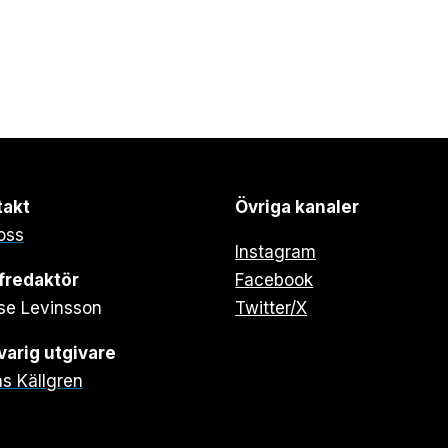
takt
Övriga kanaler
oss
Instagram
fredaktör
Facebook
se Levinsson
Twitter/X
arig utgivare
s Källgren