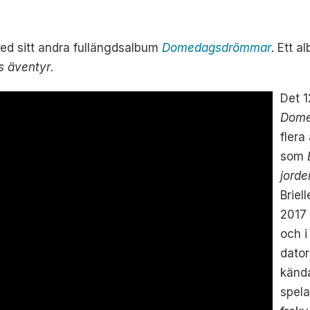
med sitt andra fullängdsalbum
Domedagsdrömmar
. Ett 
s äventyr
.
Det 1
Dome
flera
som
jorde
Briel
2017 
och i
dator
kända
spela