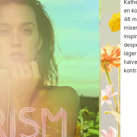
Kath
en ko
48 mi
mixen
insp
despe
läger
halv
kont