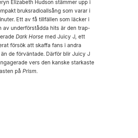
eryn Elizabeth Hudson stämmer upp i
mpakt bruksradioallsång som varar i
nuter. Ett av få tillfällen som läcker i
 av underförstådda hits är den trap-
irerade
Dark Horse
med Juicy J, ett
rat försök att skaffa fans i andra
 än de förväntade. Därför blir Juicy J
engagerade vers den kanske starkaste
rasten på
Prism
.