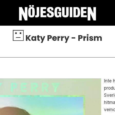
Katy Perry - Prism
Inte 
produ
Sveri
hitma
vemo