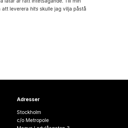
låtar är rätt intetsägande. Till min
h att leverera
hits
skulle jag vilja påstå
Adresser
Stockholm
c/o Metropole