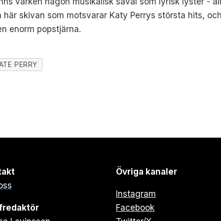
s varken någon musikalisk såväl som lyrisk lyster - alla 
n här skivan som motsvarar Katy Perrys största hits, oc
en enorm popstjärna.
ATE PERRY
takt
Övriga kanaler
oss
Instagram
fredaktör
Facebook