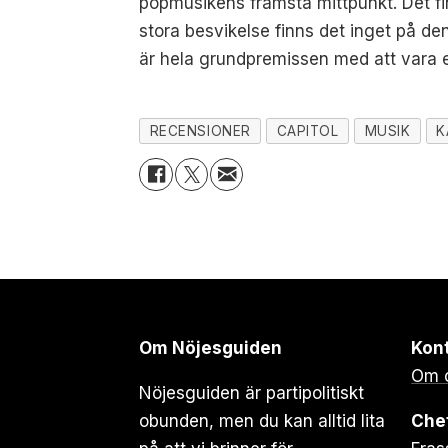
popmusikens främsta mittpunkt. Det finn
stora besvikelse finns det inget på de
är hela grundpremissen med att vara 
RECENSIONER
CAPITOL
MUSIK
K
Om Nöjesguiden
Kon
Om 
Nöjesguiden är partipolitiskt
obunden, men du kan alltid lita
Che