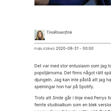
Tina
Rosenfink
2020-08-31 - 00:00
PUBLICERAD
Det var med stor entusiasm som jag to
popstjärnorna. Det finns något rätt s
djungeln. Jag kan inte påstå att jag ha
spelningar hon har på Spotify.
Trots att
Smile
går i linje med Perrys 
femte studioalbum som en blek version t