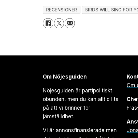
RECENSIONER
BIRDS WILL SING FOR 
Om Nöjesguiden
Kon
Om 
Nöjesguiden är partipolitiskt
obunden, men du kan alltid lita
Che
på att vi brinner för
Fras
jämställdhet.
Ansv
Vi är annonsfinansierade men
Jona