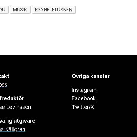
YOU
MUSIK
KENNELKLUBBEN
takt
Övriga kanaler
oss
Instagram
fredaktör
Facebook
se Levinsson
Twitter/X
arig utgivare
s Källgren