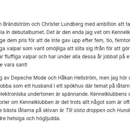
n Brändström och Christer Lundberg med ambition att ta
pela in debutalbumet. Det är den enda jag vet om
Kennelk
 ge dem pris för att de inte gav upp efter fem, tio, femt
figa valpar som varit omöjliga att slita sig ifrån för att 
ar
fluffiga valpar och har under alla dessa år jobbat på
te vara sant!
g av Depeche Mode och Håkan Hellström, men jag hör det 
jobba som ett husband i ett spökhus där temat på låta
 elektroniska undertonen är spännande. Kennelklubbens 
orier om Kennelklubben är det trots allt något som är off.
e bästa låtarna på skivan är
Till sista droppen
och
Hund
dre hetsiga och högljudda.