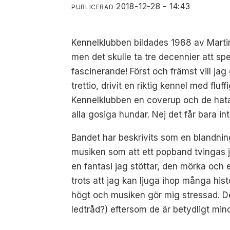
2018-12-28 - 14:43
PUBLICERAD
Kennelklubben bildades 1988 av Marti
men det skulle ta tre decennier att s
fascinerande! Först och främst vill jag
trettio, drivit en riktig kennel med fluf
Kennelklubben en coverup och de hat
alla gosiga hundar. Nej det får bara in
Bandet har beskrivits som en blandnin
musiken som att ett popband tvingas 
en fantasi jag stöttar, den mörka och
trots att jag kan ljuga ihop många hist
högt och musiken gör mig stressad. D
ledtråd?) eftersom de är betydligt min