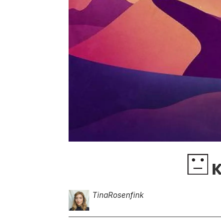
K
Tina
Rosenfink