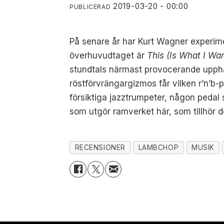
2019-03-20 - 00:00
PUBLICERAD
På senare år har Kurt Wagner experim
överhuvudtaget är
This (Is What I Wa
stundtals närmast provocerande uppha
röstförvrängargizmos får vilken r’n’b-
försiktiga jazztrumpeter, någon pedal
som utgör ramverket här, som tillhör d
RECENSIONER
LAMBCHOP
MUSIK