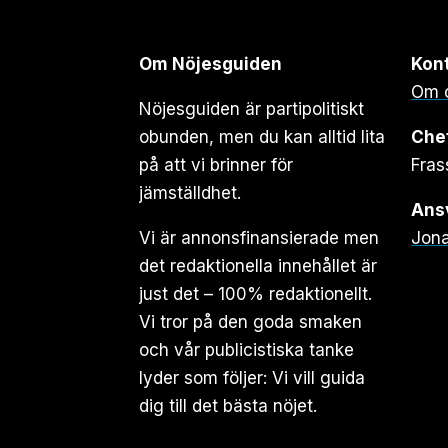
Om Nöjesguiden
Kon
Om 
Nöjesguiden är partipolitiskt
obunden, men du kan alltid lita
Che
på att vi brinner för
Fras
jämställdhet.
Ansv
Vi är annonsfinansierade men
Jona
det redaktionella innehållet är
just det – 100% redaktionellt.
Vi tror på den goda smaken
och vår publicistiska tanke
lyder som följer: Vi vill guida
dig till det bästa nöjet.