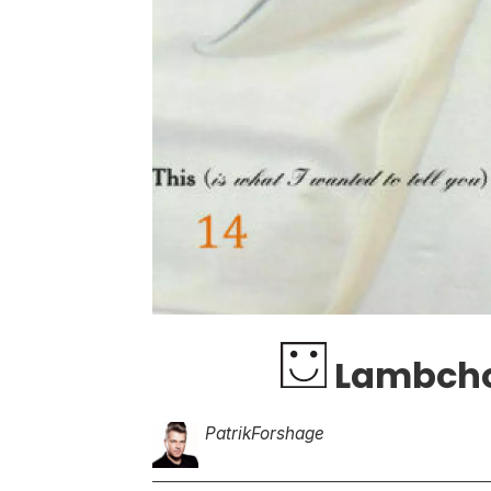
Lambchop
Patrik
Forshage