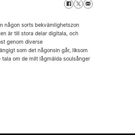
 om någon sorts bekvämlighetszon
n är till stora delar digitala, och
öst genom diverse
svängigt som det någonsin går, liksom
e tala om de milt lågmälda soulsånger