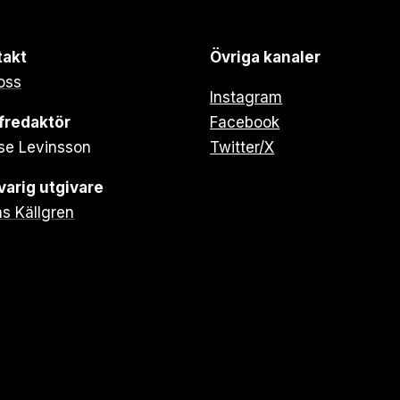
takt
Övriga kanaler
oss
Instagram
fredaktör
Facebook
se Levinsson
Twitter/X
arig utgivare
s Källgren