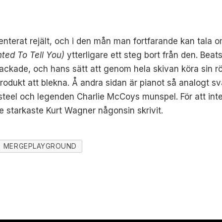
enterat rejält, och i den mån man fortfarande kan tala
nted To Tell You)
ytterligare ett steg bort från den. Beatse
ckade, och hans sätt att genom hela skivan köra sin r
produkt att blekna. Å andra sidan är pianot så analogt 
 steel och legenden Charlie McCoys munspel. För att int
e starkaste Kurt Wagner någonsin skrivit.
MERGEPLAYGROUND