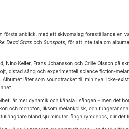
 från första anblick, med ett skivomslag föreställande en
ike Dead Stars
och
Sunspots
, för att inte tala om albume
 Nino Keller, Frans Johansson och Crille Olsson på skr
flöjt, distad sång och experimentell science fiction-mela
 Albumet låter som soundtracket till min nya, icke-exist
anet.
lhet, är mer dynamik och känsla i sången – men det hör 
skön och monoton, liksom melankolisk, och fungerar snar
llängdare bland sju minuter långa rymdepos, blir det lit