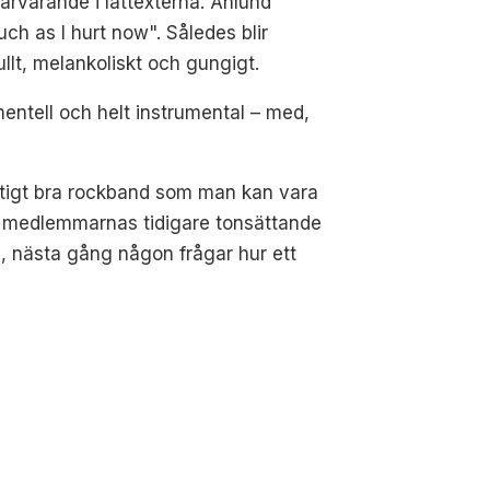
ärvarande i låttexterna. Åhlund
uch as I hurt now". Således blir
llt, melankoliskt och gungigt.
entell och helt instrumental – med,
riktigt bra rockband som man kan vara
ån medlemmarnas tidigare tonsättande
, nästa gång någon frågar hur ett