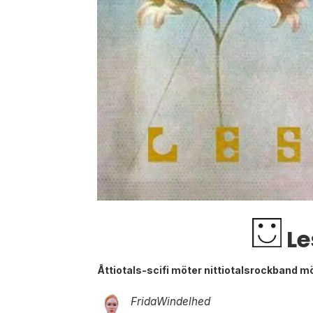
Le
Åttiotals-scifi möter nittiotalsrockband m
Frida
Windelhed