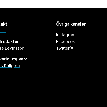
takt
Övriga kanaler
oss
Instagram
fredaktör
Facebook
se Levinsson
Twitter/X
arig utgivare
s Källgren