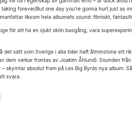
jag vill ha i egenskap av gammalt emo – är dock alltid n
 is taking forever/But one day you’re gonna hurt just as m
manfattar liksom hela albumets sound: filmiskt, fantasifu
oge för att ha en sjukt skön basgång, vara superexperim
på det sätt som Sverige i alla tider haft åtminstone ett 
 utav dem verkar frontas av Joakim Åhlund). Sounden fr
– skymtar absolut fram på Les Big Byrds nya album. Så
att svara.