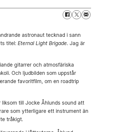
 vandrande astronaut tecknad i sann
ts titel:
Eternal Light Brigade
. Jag är
iande gitarrer och atmosfäriska
nkoli. Och ljudbilden som uppstår
erande favoritfilm, om en roadtrip
liksom till Jocke Åhlunds sound att
are som ytterligare ett instrument än
e tråkigt.