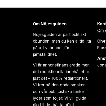
Om Nöjesguiden
Kon
Om 
Nöjesguiden är partipolitiskt
obunden, men du kan alltid lita
Che
på att vi brinner för
Fras
jämställdhet.
Ansv
Vi är annonsfinansierade men
Jona
det redaktionella innehållet är
just det – 100% redaktionellt.
Vi tror på den goda smaken
och vår publicistiska tanke
lyder som följer: Vi vill guida
dig till det bästa nöjet.