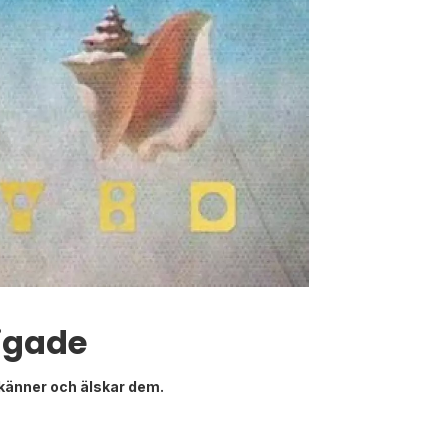
rigade
 känner och älskar dem.