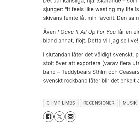
Det där känsliga, hjärtskärande – som 
sjunger: "It feels like wasting my life
skivans femte låt min favorit. Den sam
Även
I Gave It All Up For You
får en el
bland annat, flöjt. Detta vill jag se live!
I slutändan låter det väldigt svenskt, 
stolt över att exportera (varav flera
band – Teddybears Sthlm och Ceasars 
svenskt rockband låter blir det enkelt 
CHIMP LIMBS
RECENSIONER
MUSIK