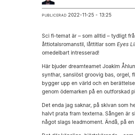
2022-11-25 - 13:25
PUBLICERAD
Sci fi-temat är – som alltid – tydligt
åttiotalsromanstil, låttitlar som
Eyes L
omedelbart intresserad!
Här bjuder dreamteamet Joakim Åhlund,
synthar, sanslöst groovig bas, orgel, 
bygger upp en värld och en berättelse.
genom ödemarken på en outforskad pl
Det enda jag saknar, på skivan som he
halvt prata fram texterna. Sången är 
något slags leadmoment. Ändå, på en fu