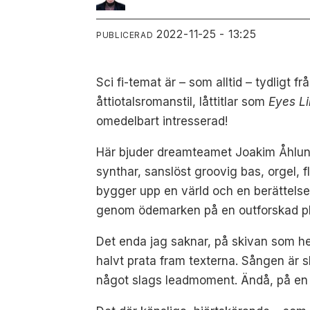
2022-11-25 - 13:25
PUBLICERAD
Sci fi-temat är – som alltid – tydligt
åttiotalsromanstil, låttitlar som
Eyes L
omedelbart intresserad!
Här bjuder dreamteamet Joakim Åhlund,
synthar, sanslöst groovig bas, orgel, 
bygger upp en värld och en berättelse.
genom ödemarken på en outforskad pl
Det enda jag saknar, på skivan som he
halvt prata fram texterna. Sången är 
något slags leadmoment. Ändå, på en fu