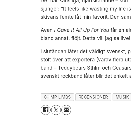
Det där känsliga, hjärtskärande – som 
sjunger: "It feels like wasting my life
skivans femte låt min favorit. Den sam
Även
I Gave It All Up For You
får en el
bland annat, flöjt. Detta vill jag se live!
I slutändan låter det väldigt svenskt, 
stolt över att exportera (varav flera
band – Teddybears Sthlm och Ceasars 
svenskt rockband låter blir det enkelt 
CHIMP LIMBS
RECENSIONER
MUSIK