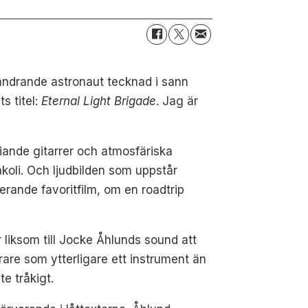
 vandrande astronaut tecknad i sann
ts titel:
Eternal Light Brigade
. Jag är
iande gitarrer och atmosfäriska
nkoli. Och ljudbilden som uppstår
erande favoritfilm, om en roadtrip
liksom till Jocke Åhlunds sound att
are som ytterligare ett instrument än
e tråkigt.