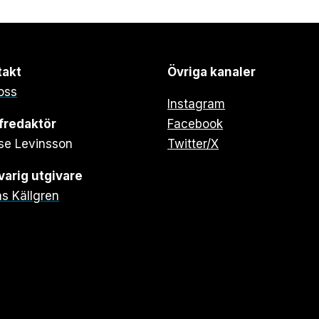
takt
Övriga kanaler
oss
Instagram
fredaktör
Facebook
se Levinsson
Twitter/X
arig utgivare
s Källgren