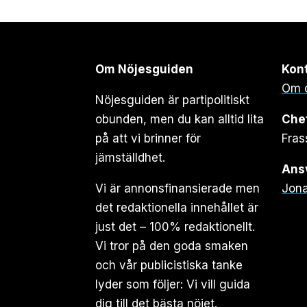
Om Nöjesguiden
Kon
Om 
Nöjesguiden är partipolitiskt
obunden, men du kan alltid lita
Che
på att vi brinner för
Fras
jämställdhet.
Ansv
Vi är annonsfinansierade men
Jona
det redaktionella innehållet är
just det – 100% redaktionellt.
Vi tror på den goda smaken
och vår publicistiska tanke
lyder som följer: Vi vill guida
dig till det bästa nöjet.