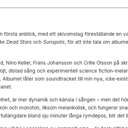
 från första anblick, med ett skivomslag föreställande en
ike Dead Stars
och
Sunspots
, för att inte tala om albume
 Nino Keller, Frans Johansson och Crille Olsson på skr
flöjt, distad sång och experimentell science fiction-mela
 Albumet låter som soundtracket till min nya, icke-exist
anet.
lhet, är mer dynamik och känsla i sången – men det hör 
skön och monoton, liksom melankolisk, och fungerar snar
llängdare bland sju minuter långa rymdepos, blir det lit