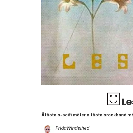
Le
Åttiotals-scifi möter nittiotalsrockband m
Frida
Windelhed