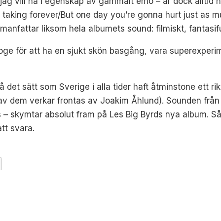
jag vill ha i egenskap av gammalt emo – är dock alltid n
 is taking forever/But one day you’re gonna hurt just as m
manfattar liksom hela albumets sound: filmiskt, fantasifu
oge för att ha en sjukt skön basgång, vara superexperim
på det sätt som Sverige i alla tider haft åtminstone ett 
 utav dem verkar frontas av Joakim Åhlund). Sounden fr
– skymtar absolut fram på Les Big Byrds nya album. Så
att svara.