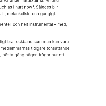
ärvarande i låttexterna. Åhlund
uch as I hurt now". Således blir
llt, melankoliskt och gungigt.
entell och helt instrumental – med,
riktigt bra rockband som man kan vara
ån medlemmarnas tidigare tonsättande
, nästa gång någon frågar hur ett