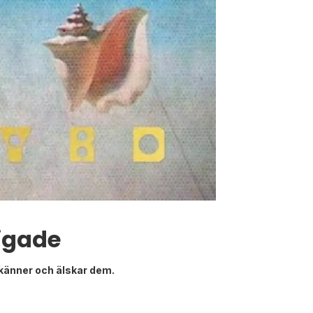
rigade
 känner och älskar dem.