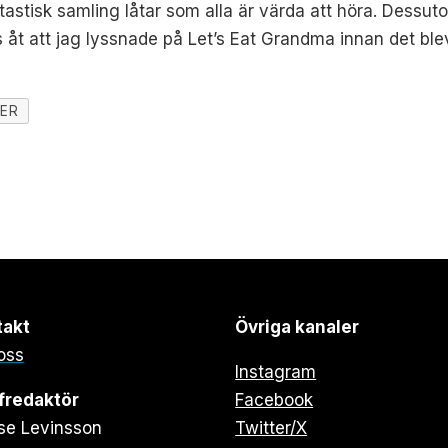
ntastisk samling låtar som alla är värda att höra. Dessut
s åt att jag lyssnade på Let’s Eat Grandma innan det blev
NER
takt
Övriga kanaler
oss
Instagram
fredaktör
Facebook
se Levinsson
Twitter/X