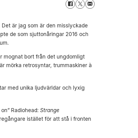
e. Det är jag som är den misslyckade
äppte de som sjuttonåringar 2016 och
bum.
ar mognat bort från det ungdomligt
 är mörka retrosyntar, trummaskiner à
åtar med unika ljudvärldar och lyxig
ll on” Radiohead:
Strange
ångare istället för att stå i fronten