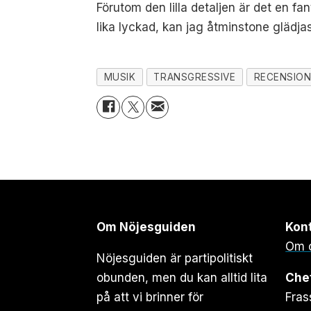
Förutom den lilla detaljen är det en fa
lika lyckad, kan jag åtminstone glädja
MUSIK
TRANSGRESSIVE
RECENSIO
Om Nöjesguiden
Kon
Om 
Nöjesguiden är partipolitiskt
obunden, men du kan alltid lita
Che
på att vi brinner för
Fras