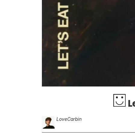
L
Love
Carbin