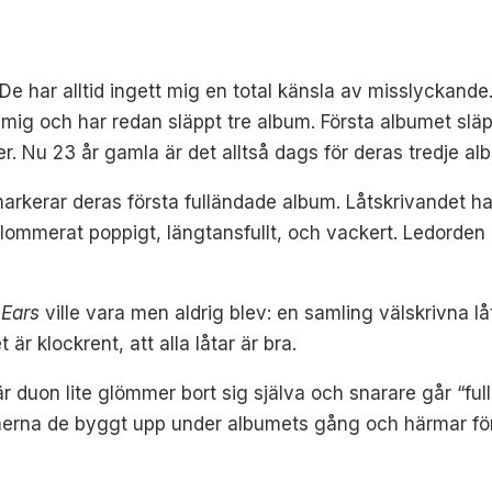
 De har alltid ingett mig en total känsla av misslyckand
än mig och har redan släppt tre album. Första albumet sl
ker. Nu 23 år gamla är det alltså dags för deras tredje al
arkerar deras första fulländade album. Låtskrivandet h
blommerat poppigt, längtansfullt, och vackert. Ledorden
l Ears
ville vara men aldrig blev: en samling välskrivna l
t är klockrent, att alla låtar är bra.
där duon lite glömmer bort sig själva och snarare går “fu
merna de byggt upp under albumets gång och härmar föreg