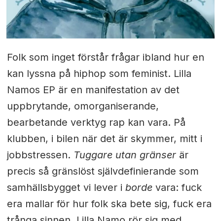
Folk som inget förstår frågar ibland hur en
kan lyssna på hiphop som feminist. Lilla
Namos EP är en manifestation av det
uppbrytande, omorganiserande,
bearbetande verktyg rap kan vara. På
klubben, i bilen när det är skymmer, mitt i
jobbstressen.
Tuggare utan gränser
är
precis så gränslöst självdefinierande som
samhällsbygget vi lever i
borde
vara: fuck
era mallar för hur folk ska bete sig, fuck era
trånga sinnen. Lilla Namo rör sig med