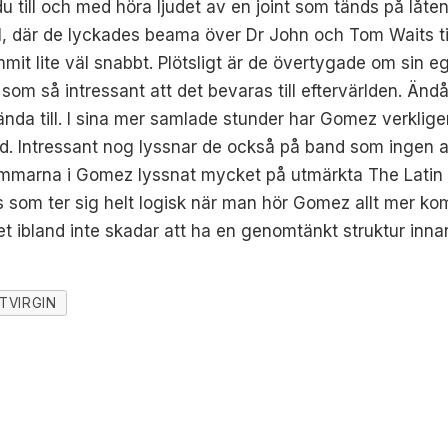
till och med höra ljudet av en joint som tänds på låten 
l, där de lyckades beama över Dr John och Tom Waits ti
it lite väl snabbt. Plötsligt är de övertygade om sin egen
 som så intressant att det bevaras till eftervärlden. Änd
nda till. I sina mer samlade stunder har Gomez verklige
. Intressant nog lyssnar de också på band som ingen an
lemmarna i Gomez lyssnat mycket på utmärkta The Latin 
som ter sig helt logisk när man hör Gomez allt mer kom
et ibland inte skadar att ha en genomtänkt struktur inna
TVIRGIN