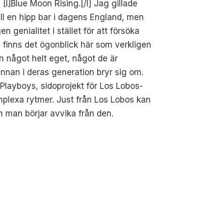
[I]Blue Moon Rising.[/I] Jag gillade
ll en hipp bar i dagens England, men
 genialitet i stället för att försöka
å finns det ögonblick här som verkligen
n något helt eget, något de är
nan i deras generation bryr sig om.
Playboys, sidoprojekt för Los Lobos-
plexa rytmer. Just från Los Lobos kan
n man börjar avvika från den.