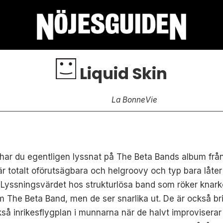
Liquid Skin
La Bonne
Vie
ar du egentligen lyssnat på The Beta Bands album från i
 totalt oförutsägbara och helgroovy och typ bara låter 
m. Lyssningsvärdet hos strukturlösa band som röker knark
m The Beta Band, men de ser snarlika ut. De är också brit
ckså inrikesflygplan i munnarna när de halvt improviserar