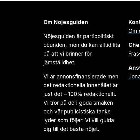
Om Nöjesguiden
Kon
Om 
Nöjesguiden är partipolitiskt
obunden, men du kan alltid lita
Che
på att vi brinner för
Fras
jämställdhet.
Ansv
Vi är annonsfinansierade men
Jona
det redaktionella innehållet är
just det – 100% redaktionellt.
Vi tror på den goda smaken
och vår publicistiska tanke
lyder som följer: Vi vill guida
dig till det bästa nöjet.