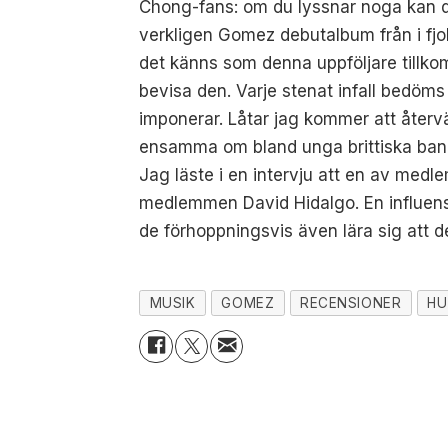
Chong-fans: om du lyssnar noga kan du 
verkligen Gomez debutalbum från i fjo
det känns som denna uppföljare tillkomm
bevisa den. Varje stenat infall bedöms
imponerar. Låtar jag kommer att återvä
ensamma om bland unga brittiska band
Jag läste i en intervju att en av med
medlemmen David Hidalgo. En influens 
de förhoppningsvis även lära sig att d
MUSIK
GOMEZ
RECENSIONER
HU