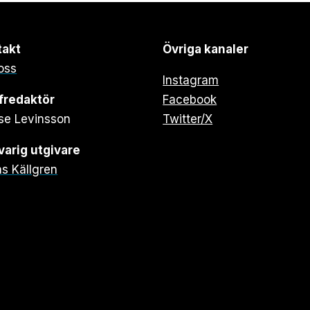
takt
Övriga kanaler
oss
Instagram
fredaktör
Facebook
se Levinsson
Twitter/X
arig utgivare
s Källgren