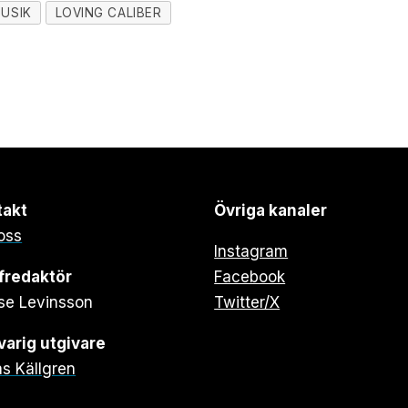
USIK
LOVING CALIBER
takt
Övriga kanaler
oss
Instagram
fredaktör
Facebook
se Levinsson
Twitter/X
arig utgivare
s Källgren