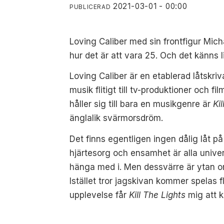
2021-03-01 - 00:00
PUBLICERAD
Loving Caliber med sin frontfigur Mich
hur det är att vara 25. Och det känns
Loving Caliber är en etablerad låtskri
musik flitigt till tv-produktioner och f
håller sig till bara en musikgenre är
Ki
änglalik svärmorsdröm.
Det finns egentligen ingen dålig låt p
hjärtesorg och ensamhet är alla univers
hänga med i. Men dessvärre är ytan om ä
Istället tror jagskivan kommer spelas 
upplevelse får
Kill The Lights
mig att k