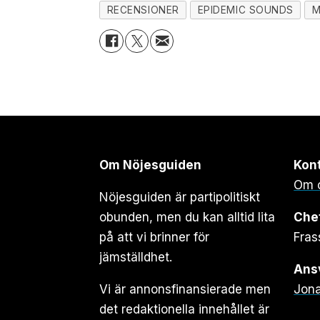
RECENSIONER
EPIDEMIC SOUNDS
M
Om Nöjesguiden
Kon
Om 
Nöjesguiden är partipolitiskt
obunden, men du kan alltid lita
Che
på att vi brinner för
Fras
jämställdhet.
Ansv
Vi är annonsfinansierade men
Jona
det redaktionella innehållet är