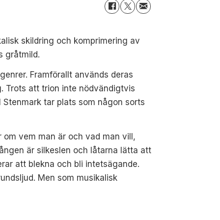
kalisk skildring och komprimering av
 gråtmild.
a genrer. Framförallt används deras
. Trots att trion inte nödvändigtvis
l Stenmark tar plats som någon sorts
gor om vem man är och vad man vill,
ången är silkeslen och låtarna lätta att
erar att blekna och bli intetsägande.
grundsljud. Men som musikalisk