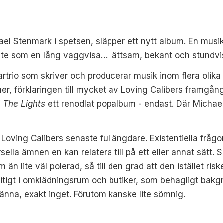
ael Stenmark i spetsen, släpper ett nytt album. En musi
 lite som en lång vaggvisa… lättsam, bekant och stundvis
vartrio som skriver och producerar musik inom flera olik
ilmer, förklaringen till mycket av Loving Calibers framgång
ll The Lights
ett renodlat popalbum - endast. Där Michae
å Loving Calibers senaste fullängdare. Existentiella frå
ella ämnen en kan relatera till på ett eller annat sätt. S
n lite väl polerad, så till den grad att den istället risk
flitigt i omklädningsrum och butiker, som behagligt bak
änna, exakt inget. Förutom kanske lite sömnig.