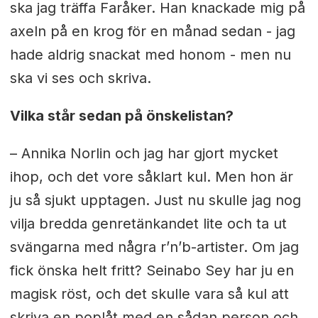
ska jag träffa Faråker. Han knackade mig på
axeln på en krog för en månad sedan - jag
hade aldrig snackat med honom - men nu
ska vi ses och skriva.
Vilka står sedan på önskelistan?
– Annika Norlin och jag har gjort mycket
ihop, och det vore såklart kul. Men hon är
ju så sjukt upptagen. Just nu skulle jag nog
vilja bredda genretänkandet lite och ta ut
svängarna med några r’n’b-artister. Om jag
fick önska helt fritt? Seinabo Sey har ju en
magisk röst, och det skulle vara så kul att
skriva en poplåt med en sådan person och