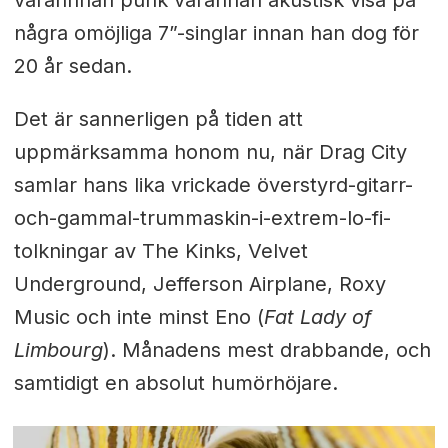
varannnan punk varannan akustisk visa på
några omöjliga 7”-singlar innan han dog för
20 år sedan.
Det är sannerligen på tiden att
uppmärksamma honom nu, när Drag City
samlar hans lika vrickade överstyrd-gitarr-
och-gammal-trummaskin-i-extrem-lo-fi-
tolkningar av The Kinks, Velvet
Underground, Jefferson Airplane, Roxy
Music och inte minst Eno (
Fat Lady of
Limbourg
). Månadens mest drabbande, och
samtidigt en absolut humörhöjare.