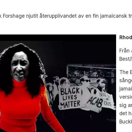
 Forshage njutit återupplivandet av en fin jamaicansk t
Rhod
Från
Best/
The 
sånge
jamai
versi
sig a
det h
Buck