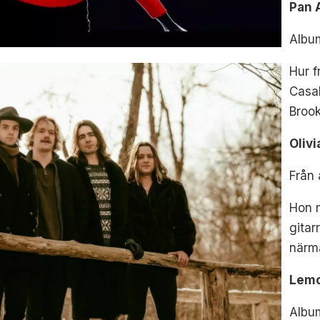
Pan 
Albu
Hur f
Casa
Brook
Oliv
Från
Hon 
gitar
närma
Lemo
Albu