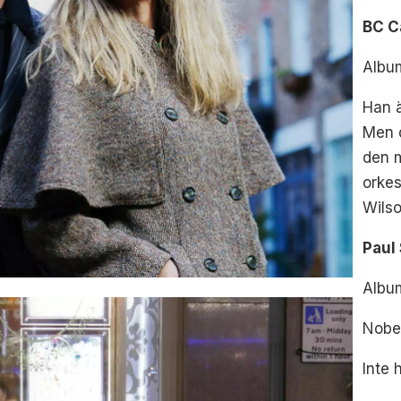
BC C
Album
Han ä
Men d
den 
orkes
Wilso
Paul
Albu
Nobel
Inte h