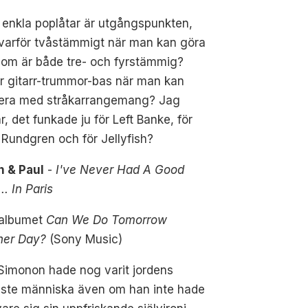
 enkla poplåtar är utgångspunkten,
varför tvåstämmigt när man kan göra
som är både tre- och fyrstämmig?
r gitarr-trummor-bas när man kan
rera med stråkarrangemang? Jag
, det funkade ju för Left Banke, för
Rundgren och för Jellyfish?
n & Paul
-
I've Never Had A Good
.. In Paris
 albumet
Can We Do Tomorrow
her Day?
(Sony Music)
Simonon hade nog varit jordens
aste människa även om han inte hade