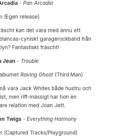
Arcadia
-
Pan Arcadia
m (Egen release)
räscht kan det vara med ännu ett
blancas-cyniskt garagerockband från
lyn? Fantastiskt fräscht!
ia Jean
-
Trouble
 albumet
Raving Ghost
(Third Man)
må vara Jack Whites både hustru och
rist, men riff-mässigt har hon en
re relation med Joan Jett.
n Twigs
-
Everything Harmony
m (Captured Tracks/Playground)