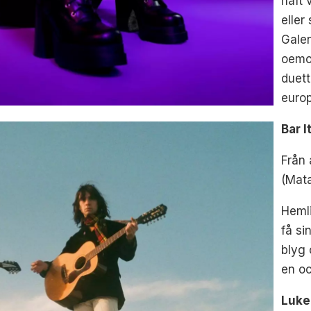
haft 
eller
Galen
oemo
duett
euro
Bar I
Från
(Mat
Hemli
få si
blyg 
en o
Luke 