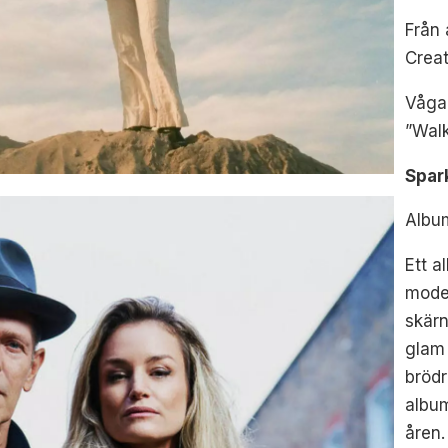
Från
Creat
Vågar
”Walk
Spar
Album
Ett a
moder
skärn
glam 
brödr
album
åren.