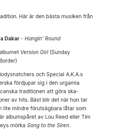
radition. Här är den bästa musiken från
a Dakar
-
Hangin’ Round
 albumet
Version Girl
(Sunday
Border)
Bodysnatchers och Special A.K.A.s
rska fördjupar sig i den urgamla
canska traditionen att göra ska-
oner av hits. Bäst blir det när hon tar
n lite mindre förutsägbara låtar som
är albumspåret av Lou Reed eller Tim
leys mörka
Song to the Siren
.