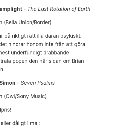
amplight
-
The Last Rotation of Earth
 (Bella Union/Border)
r på riktigt rätt illa däran psykiskt.
et hindrar honom inte från att göra
mest underfundigt drabbande
trala popen den här sidan om Brian
n.
 Simon
-
Seven Psalms
m (Owl/Sony Music)
pris!
eller dåligt i maj: