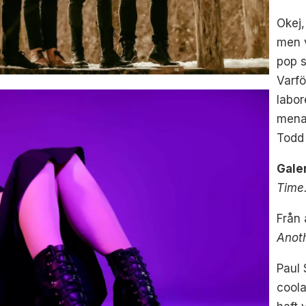
Okej,
men 
pop 
Varfö
labo
menar
Todd 
Gale
Time.
Från
Anot
Paul 
cool