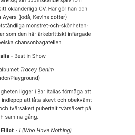
vare sig sin uppfriskande självironi
 sitt oklanderliga CV. Här gör han och
 Ayers (jodå, Kevins dotter)
tståndliga monstret-och-skönheten-
er som den här ärkebrittiskt infärgade
peiska chansonbagatellen.
talia
- Best in Show
 albumet
Tracey Denim
ador/Playground)
gheten ligger i Bar Italias förmåga att
n indiepop att låta skevt och obekvämt
och tvärsäkert pubertalt tvärsäkert på
ch samma gång.
Elliot
-
I (Who Have Nothing)