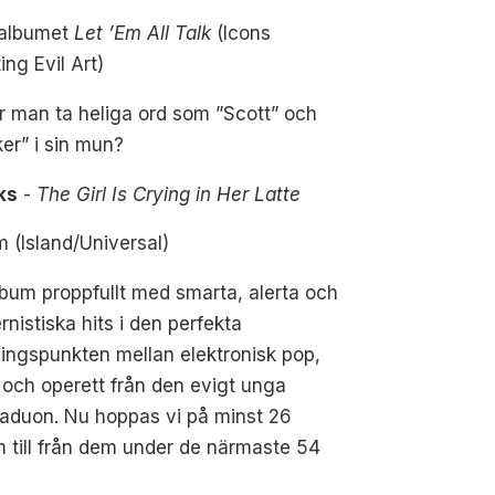
 albumet
Let ’Em All Talk
(Icons
ing Evil Art)
 man ta heliga ord som ”Scott” och
er” i sin mun?
ks
-
The Girl Is Crying in Her Latte
 (Island/Universal)
lbum proppfullt med smarta, alerta och
nistiska hits i den perfekta
ingspunkten mellan elektronisk pop,
och operett från d
en evigt unga
aduon. Nu hoppas vi på minst
26
 till från dem under de närmaste 54