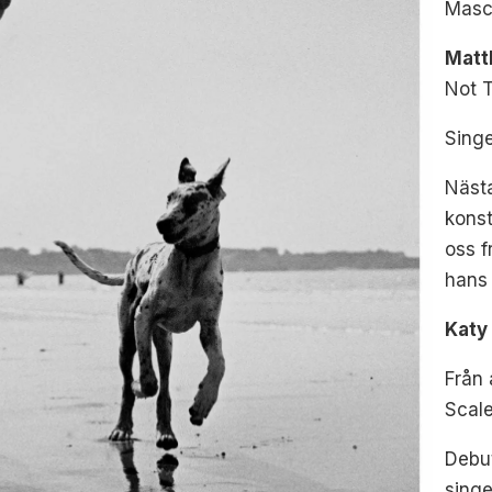
Masci
Matt
Not T
Sing
Nästa
konst
oss f
hans 
Katy
Från
Scal
Debu
singe