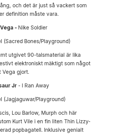
ång, och det är just så vackert som
er definition måste vara.
 Vega -
Nike Soldier
el (Sacred Bones/Playground)
mt utgivet 90-talsmaterial är lika
stivt elektroniskt mäktigt som något
 Vega gjort.
saur Jr
- I Ran Away
el (Jagjaguwar/Playground)
cis, Lou Barlow, Murph och här
tom Kurt Vile i en fin liten Thin Lizzy-
rerad popbagatell. Inklusive genialt