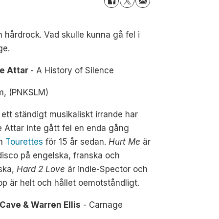
hårdrock. Vad skulle kunna gå fel i
ge.
le Attar
- A History of Silence
m, (PNKSLM)
 ett ständigt musikaliskt irrande har
le Attar inte gått fel en enda gång
an
Tourettes
för 15 år sedan.
Hurt Me
är
isco på engelska, franska och
ska,
Hard 2 Love
är indie-Spector och
hop är helt och hållet oemotståndligt.
 Cave & Warren Ellis
- Carnage