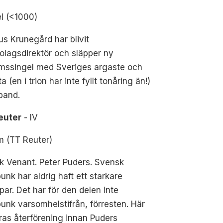
l (<1000)
s Krunegård har blivit
olagsdirektör och släpper ny
umssingel med Sveriges argaste och
a (en i trion har inte fyllt tonåring än!)
band.
euter
- IV
m (TT Reuter)
k Venant. Peter Puders. Svensk
unk har aldrig haft ett starkare
par. Det har för den delen inte
unk varsomhelstifrån, förresten. Här
ras återförening innan Puders