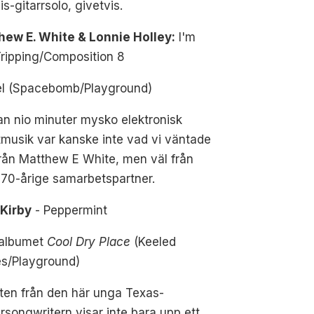
s-gitarrsolo, givetvis.
hew E. White & Lonnie Holley:
I'm
ripping/Composition 8
el (Spacebomb/Playground)
n nio minuter mysko elektronisk
musik var kanske inte vad vi väntade
rån Matthew E White, men väl från
70-årige samarbetspartner.
 Kirby
- Peppermint
 albumet
Cool Dry Place
(Keeled
es/Playground)
ten från den här unga Texas-
rsongwritern visar inte bara upp ett