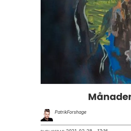
Månadens
Patrik
Forshage