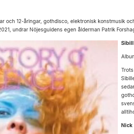
 och 12-åringar, gothdisco, elektronisk konstmusik och 
 2021, undrar Nöjesguidens egen ålderman Patrik Forsha
Sibil
Albu
Trots
Sibil
sed
gothd
sven
allti
Nick