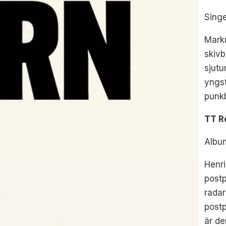
Singe
Marku
skivb
sjut
yngst
punk
TT R
Albu
Henri
postp
radar
postp
är de