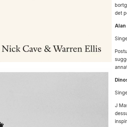
bortg
det p
Alan
Sing
Postu
sugge
annat
Dino
Sing
J Mas
dessu
inspi