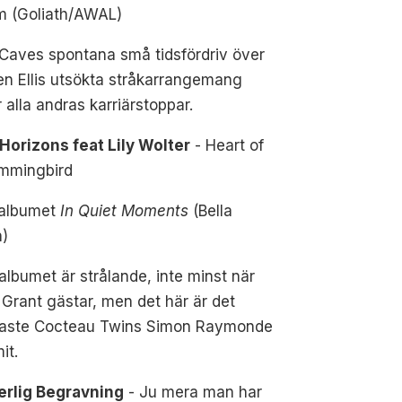
m (Goliath/AWAL)
Caves spontana små tidsfördriv över
n Ellis utsökta stråkarrangemang
 alla andras karriärstoppar.
Horizons feat Lily Wolter
- Heart of
mmingbird
 albumet
In Quiet Moments
(Bella
n)
albumet är strålande, inte minst när
Grant gästar, men det här är det
aste Cocteau Twins Simon Raymonde
it.
erlig Begravning
- Ju mera man har