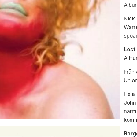
Albu
Nick 
Warre
spöar
Lost 
A Hu
Från
Unio
Hela 
John 
närm
komm
Borg