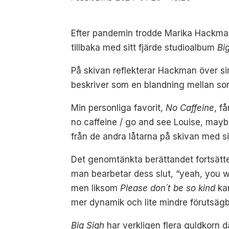
Efter pandemin trodde Marika Hackman a
tillbaka med sitt fjärde studioalbum
Bi
På skivan reflekterar Hackman över s
beskriver som en blandning mellan sorg
Min personliga favorit,
No Caffeine
, f
no caffeine / go and see Louise, mayb
från de andra låtarna på skivan med 
Det genomtänkta berättandet fortsätt
man bearbetar dess slut, “yeah, you w
men liksom
Please don´t be so kind
kan
mer dynamik och lite mindre förutsägba
Big Sigh
har verkligen flera guldkorn 