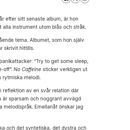
r efter sitt senaste album, är hon
at alla instrument utom blås och stråk.
gående tema. Albumet, som hon själv
rivit hittills.
anikattacker: “Try to get some sleep,
-off”.
No Caffeine
sticker verkligen ut
 rytmiska melodi.
n reflektion av en svår relation där
alen är sparsam och noggrant avvägd
 melodispråk. Emellanåt önskar jag
ka och det syntetiska, det dystra och