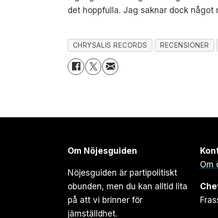
det hoppfulla. Jag saknar dock något
CHRYSALIS RECORDS
RECENSIONER
Om Nöjesguiden
Kon
Om 
Nöjesguiden är partipolitiskt
obunden, men du kan alltid lita
Che
på att vi brinner för
Fras
jämställdhet.