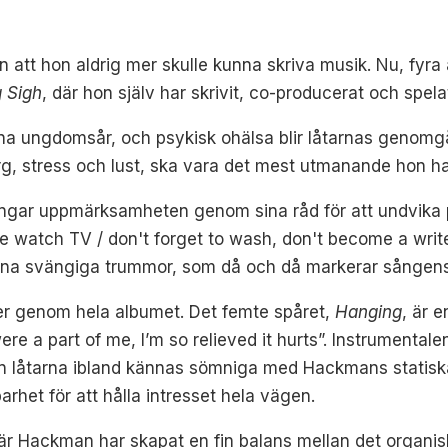
tt hon aldrig mer skulle kunna skriva musik. Nu, fyra å
g Sigh
, där hon själv har skrivit, co-producerat och spel
ina ungdomsår, och psykisk ohälsa blir låtarnas genom
, stress och lust, ska vara det mest utmanande hon har sk
ångar uppmärksamheten genom sina råd för att undvika p
e watch TV / don't forget to wash, don't become a write
sina svängiga trummor, som då och då markerar sångens
er genom hela albumet. Det femte spåret,
Hanging
, är e
ere a part of me, I’m so relieved it hurts”. Instrument
 låtarna ibland kännas sömniga med Hackmans statiska
rhet för att hålla intresset hela vägen.
där Hackman har skapat en fin balans mellan det organis